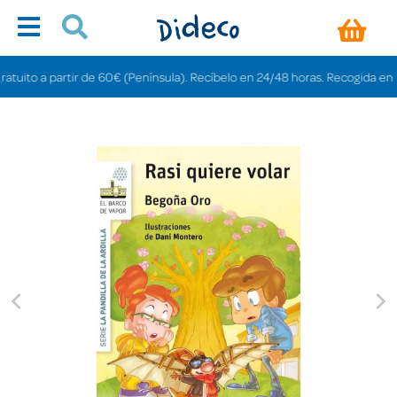
to a partir de 60€ (Península). Recíbelo en 24/48 horas. Recogida en tienda