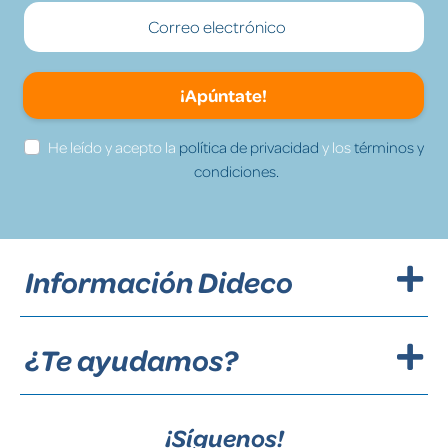
¡Apúntate!
He leído y acepto la
política de privacidad
y los
términos y
condiciones.
Información Dideco
¿Te ayudamos?
¡Síguenos!