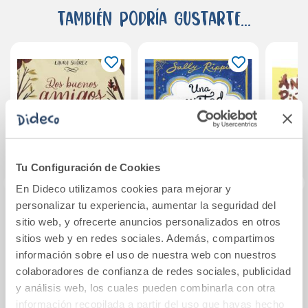
También podría gustarte...
Tu Configuración de Cookies
En Dideco utilizamos cookies para mejorar y
personalizar tu experiencia, aumentar la seguridad del
Dos buenos
Una amistad
Pack 
sitio web, y ofrecerte anuncios personalizados en otros
amigos
monstruosa 1. La
sitios web y en redes sociales. Además, compartimos
bruja rebelde y el
información sobre el uso de nuestra web con nuestros
monstruo sensible
colaboradores de confianza de redes sociales, publicidad
11,15€
16,95€
y análisis web, los cuales pueden combinarla con otra
Comprar
Comprar
información recopilada a partir del uso que hayas hecho