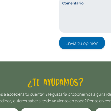
Envía tu opinión
¿Te ayudamos?
 a acceder a tu cuenta? ¿Te gustaría proponernos alguna i
edido y quieres saber si todo va viento en popa? Ponte en co