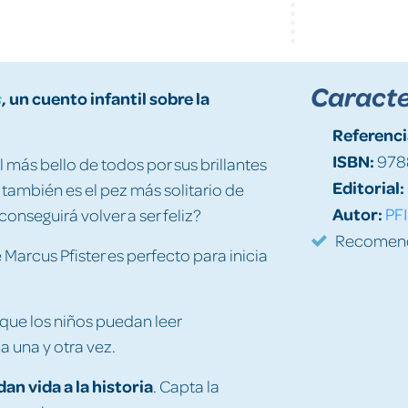
Caracte
, un cuento infantil sobre la
s
Referenci
ISBN:
978
el más bello de todos por sus brillantes
Editorial:
 también es el pez más solitario de
Autor:
PF
onseguirá volver a ser feliz?
Recomenda
 Marcus Pfister es perfecto para inicia
que los niños puedan leer
a una y otra vez.
an vida a la historia
. Capta la