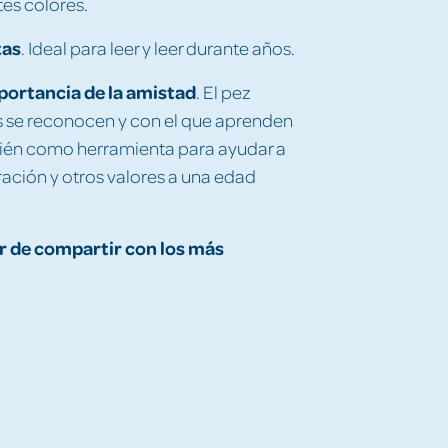
tes colores.
tas
. Ideal para leer y leer durante años.
portancia de la amistad
. El pez
ños se reconocen y con el que aprenden
ambién como herramienta para ayudar a
ración y otros valores a una edad
or de compartir con los más