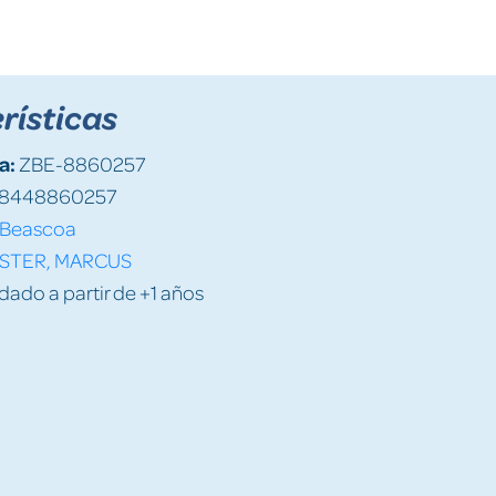
rísticas
a:
ZBE-8860257
8448860257
Beascoa
ISTER, MARCUS
do a partir de +1 años