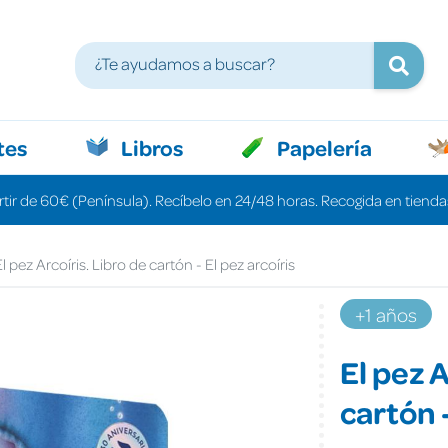
tes
Libros
Papelería
rtir de 60€ (Península). Recíbelo en 24/48 horas. Recogida en tiendas
l pez Arcoíris. Libro de cartón - El pez arcoíris
+1 años
El pez A
cartón -