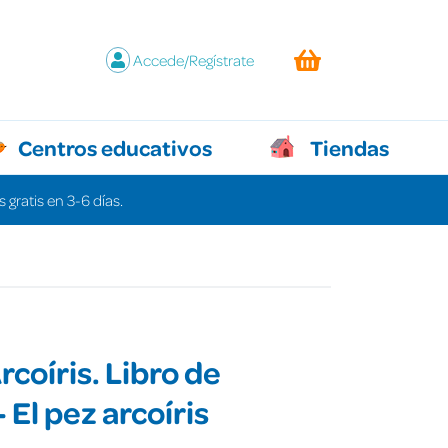
Accede/Regístrate
Centros educativos
Tiendas
 gratis en 3-6 días.
rcoíris. Libro de
 El pez arcoíris