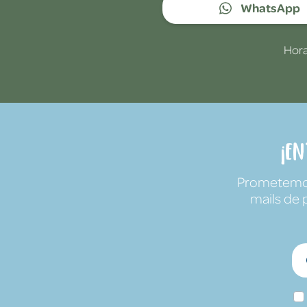
WhatsApp
Hora
¡E
Prometemos 
mails de 