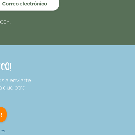
Correo electrónico
:00h.
co!
s a enviarte
a que otra
!
es.