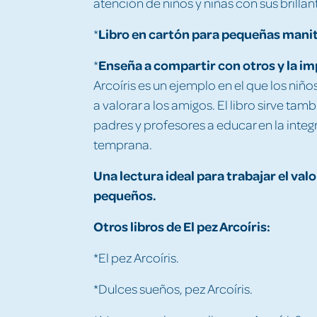
atención de niños y niñas con sus brillan
Libro en cartón para pequeñas mani
*
Enseña a compartir con otros y la im
*
Arcoíris es un ejemplo en el que los ni
a valorar a los amigos. El libro sirve t
padres y profesores a educar en la integ
temprana.
Una lectura ideal para trabajar el val
pequeños.
Otros libros de El pez Arcoíris:
*El pez Arcoíris.
*Dulces sueños, pez Arcoíris.