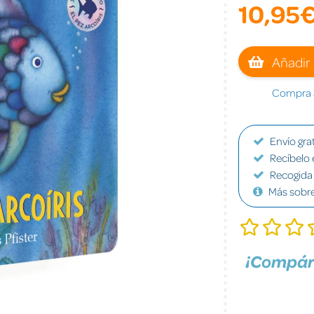
10,95
Añadir 
Compra a
Envío grat
Recíbelo 
Recogida 
Más sobr
¡Compár