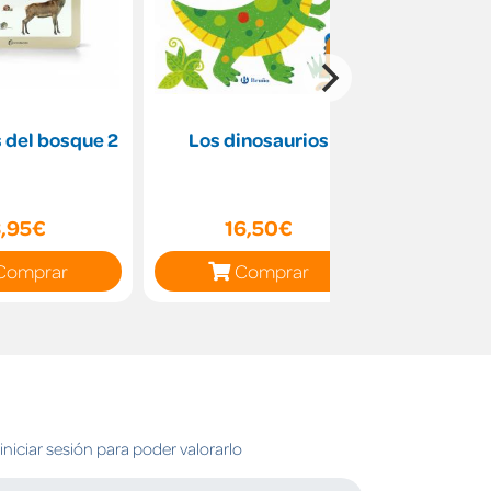
 del bosque 2
Los dinosaurios
¿Dónde es
Po
3,95€
16,50€
9
Comprar
Comprar
C
niciar sesión para poder valorarlo