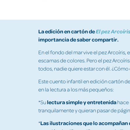
La edición en cartón de
El pez Arcoíri
importancia de saber compartir.
En el fondo del mar vive el pez Arcoíris, 
escamas de colores. Pero el pez Arcoíris
todos, nadie quiere estar con él. ¿Cómo c
Este cuento infantil en edición cartón de
en la lectura a los más pequeños:
lectura simple y entretenida
*Su
hace 
tranquilamente y quieran pasar de págin
Las ilustraciones que lo acompañan d
*