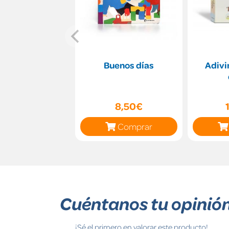
Buenos días
Adivi
8,50€
Comprar
Cuéntanos tu opinió
¡Sé el primero en valorar este producto!