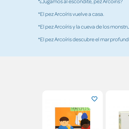
*¿Jugamos al escondite, pez Arcoíris?
*El pez Arcoíris vuelve a casa.
*El pez Arcoíris y la cueva de los monst
*El pez Arcoíris descubre el mar profund