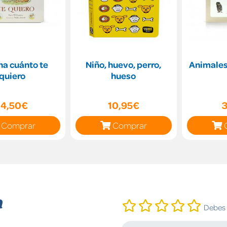
na cuánto te
Niño, huevo, perro,
Animales
quiero
hueso
14,50€
10,95€
Comprar
Comprar
n
Debes i