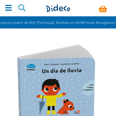
ito a partir de 60€ (Península). Recíbelo en 24/48 horas. Recogida en tiend