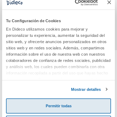
malvados
Abecedario
15,90€
13,95€
Tu Configuración de Cookies
En Dideco utilizamos cookies para mejorar y
Comprar
Comprar
personalizar tu experiencia, aumentar la seguridad del
sitio web, y ofrecerte anuncios personalizados en otros
sitios web y en redes sociales. Además, compartimos
información sobre el uso de nuestra web con nuestros
colaboradores de confianza de redes sociales, publicidad
Cuéntanos tu opinión
y análisis web, los cuales pueden combinarla con otra
información recopilada a partir del uso que hayas hecho
de sus servicios. Para más información consulta la
¡Sé el primero en valorar este producto!
Política de Cookies
y la
Política de Privacidad
.
Mostrar detalles
Debes iniciar sesión para poder valorarlo
Permitir todas