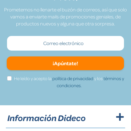
Prometemos no llenarte el buzón de correos, así que solo
vamos a enviarte mails de promociones geniales, de
productos nuevos y alguna que otra sorpresa.
¡Apúntate!
He leído y acepto la
política de privacidad
y los
términos y
condiciones.
Información Dideco