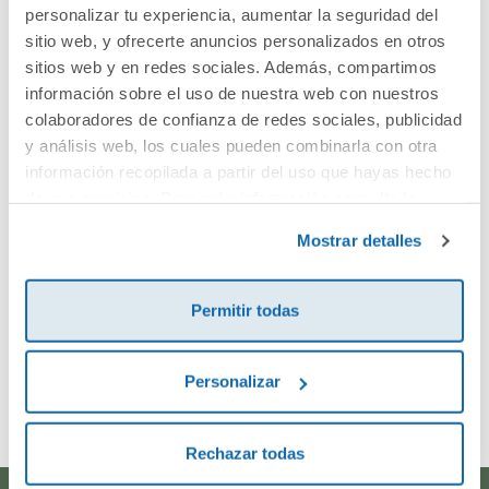
Cuéntanos tu opinión
personalizar tu experiencia, aumentar la seguridad del
sitio web, y ofrecerte anuncios personalizados en otros
sitios web y en redes sociales. Además, compartimos
¡Sé el primero en valorar este producto!
información sobre el uso de nuestra web con nuestros
colaboradores de confianza de redes sociales, publicidad
y análisis web, los cuales pueden combinarla con otra
Debes iniciar sesión para poder valorarlo
información recopilada a partir del uso que hayas hecho
de sus servicios. Para más información consulta la
Política de Cookies
y la
Política de Privacidad
.
Mostrar detalles
Permitir todas
Envía tu opinión
Personalizar
Rechazar todas