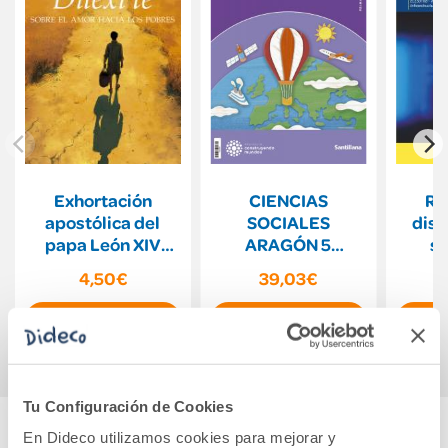
Exhortación
CIENCIAS
Re
apostólica del
SOCIALES
dist
papa León XIV
ARAGÓN 5
se
Dilexi te
PRIMARIA
rad
4,50€
39,03€
CONSTRUYENDO
EL
MUNDOS
Mont
Comprar
Comprar
Tu Configuración de Cookies
En Dideco utilizamos cookies para mejorar y