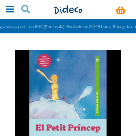
ito a partir de 60€ (Península). Recíbelo en 24/48 horas. Recogida en tiend