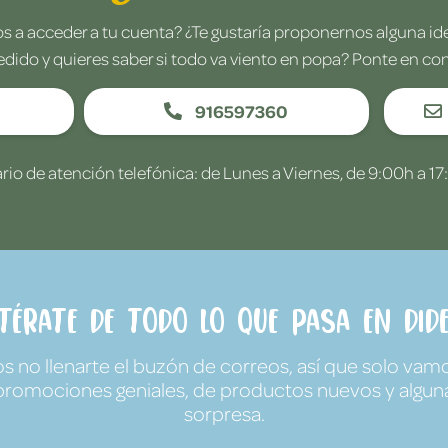
 a acceder a tu cuenta? ¿Te gustaría proponernos alguna i
edido y quieres saber si todo va viento en popa? Ponte en co
916597360
rio de atención telefónica: de Lunes a Viernes, de 9:00h a 17
ntérate de todo lo que pasa en Dide
no llenarte el buzón de correos, así que solo vamo
promociones geniales, de productos nuevos y algun
sorpresa.