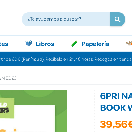
tes
Libros
Papelería
rtir de 60€ (Península). Recíbelo en 24/48 horas. Recogida en tiendas
WM ED23
6PRI N
BOOK 
39,56