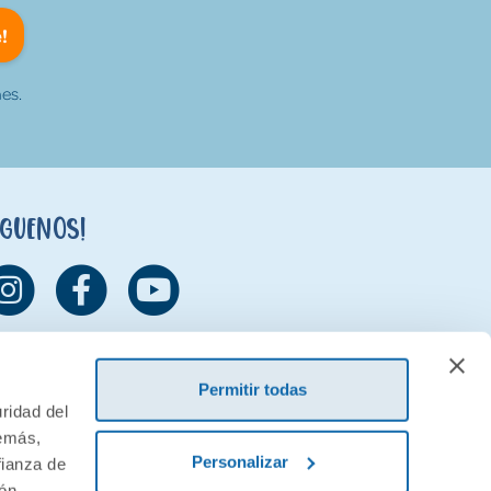
!
es.
íguenos!
Permitir todas
ridad del
demás,
Personalizar
fianza de
ión