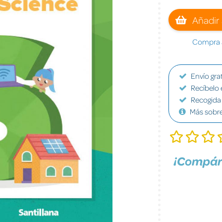
Añadir 
Compra a
Envío grat
Recíbelo 
Recogida 
Más sobr
¡Compár