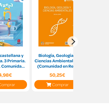
castellana y
Biología, Geología y
APRENDO 
a. 3 Primaria.
Ciencias Ambientales 1
PROBL
. Comunidad
(Comunidad en Red)
MATE
enciana
4,98€
50,25€
11
Comprar
Comprar
C