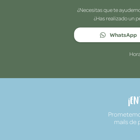
¿Necesitas que te ayudemos
¿Has realizado un p
WhatsApp
Hora
¡E
Prometemos 
mails de 