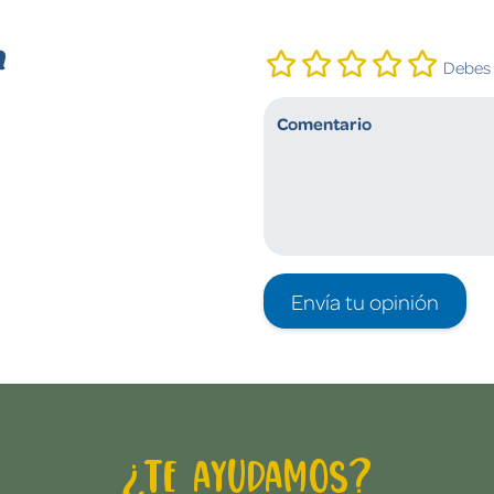
n
Debes i
Envía tu opinión
¿Te ayudamos?