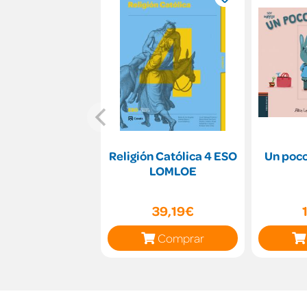
Religión Católica 4 ESO
Un poco
LOMLOE
39,19€
Comprar