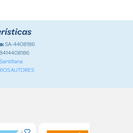
rísticas
a:
SA-4408186
8414408186
Santillana
RIOS AUTORES