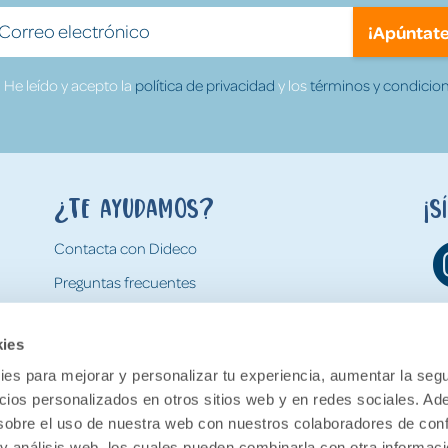
¡Apúntate
He leído y acepto la
política de privacidad
y los
términos y condicion
¿Te ayudamos?
¡S
Contacta con Dideco
Preguntas frecuentes
Formas de pago
kies
Gastos y condiciones de envío
es para mejorar y personalizar tu experiencia, aumentar la segu
Devoluciones
ncios personalizados en otros sitios web y en redes sociales. A
obre el uso de nuestra web con nuestros colaboradores de con
 y análisis web, los cuales pueden combinarla con otra informac