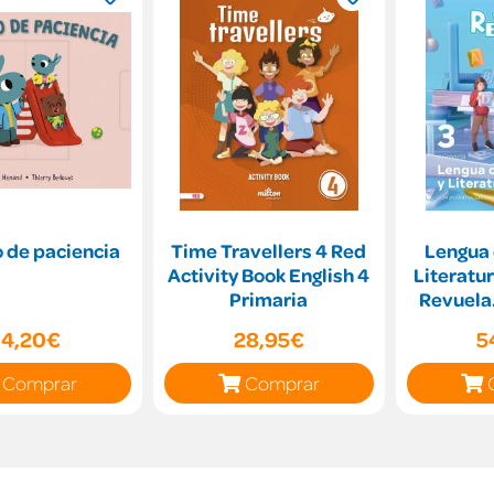
 de paciencia
Time Travellers 4 Red
Lengua 
Activity Book English 4
Literatur
Primaria
Revuela
Val
14,20€
28,95€
5
Comprar
Comprar