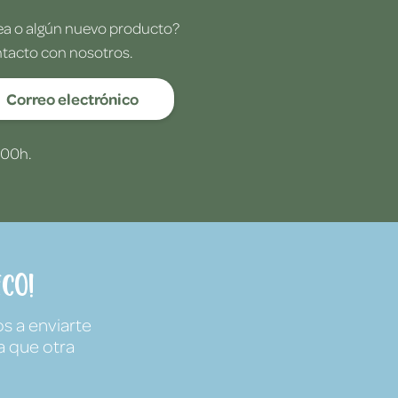
dea o algún nuevo producto?
ntacto con nosotros.
Correo electrónico
:00h.
co!
s a enviarte
a que otra