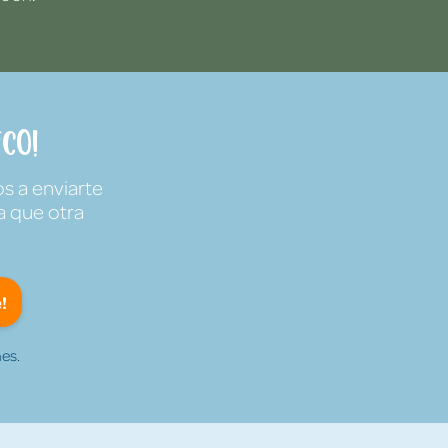
co!
s a enviarte
a que otra
!
es.