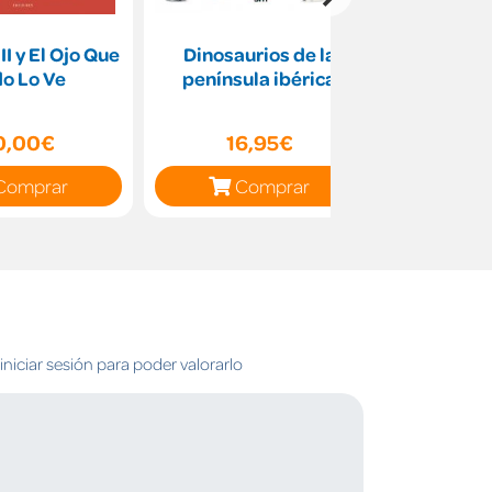
II y El Ojo Que
Dinosaurios de la
La Vida
o Lo Ve
península ibérica
contada 
0,00€
16,95€
11
Comprar
Comprar
C
niciar sesión para poder valorarlo