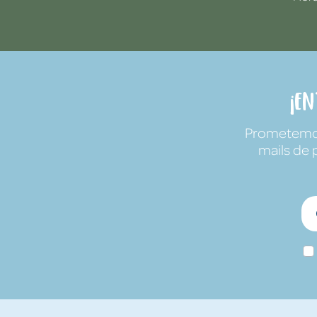
¡E
Prometemos 
mails de 