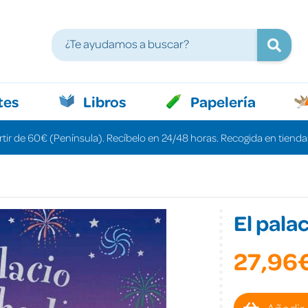
tes
Libros
Papelería
rtir de 60€ (Península). Recíbelo en 24/48 horas. Recogida en tiendas
El pala
27,96
Añadir 