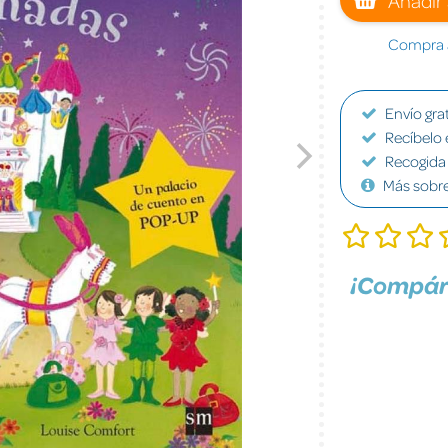
Compra a
Envío grat
Recíbelo 
Recogida 
Más sobr
¡Compár