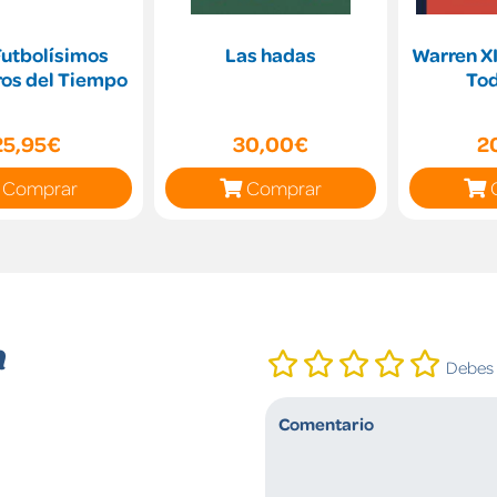
Futbolísimos
Las hadas
Warren XI
ros del Tiempo
Tod
25,95€
30,00€
2
Comprar
Comprar
n
Debes i