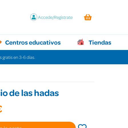
Accede/Regístrate
Centros educativos
Tiendas
 gratis en 3-6 días.
cio de las hadas
€
a la cesta