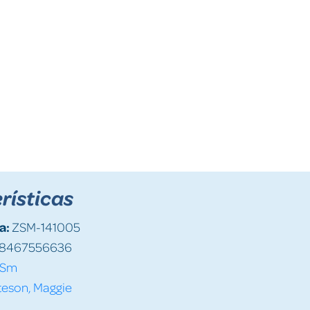
rísticas
a:
ZSM-141005
8467556636
Sm
teson, Maggie