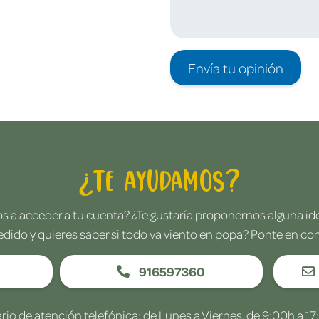
Envía tu opinión
¿Te ayudamos?
 a acceder a tu cuenta? ¿Te gustaría proponernos alguna i
edido y quieres saber si todo va viento en popa? Ponte en co
916597360
rio de atención telefónica: de Lunes a Viernes, de 9:00h a 17