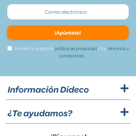
¡Apúntate!
He leído y acepto la
política de privacidad
y los
términos y
condiciones.
Información Dideco
¿Te ayudamos?