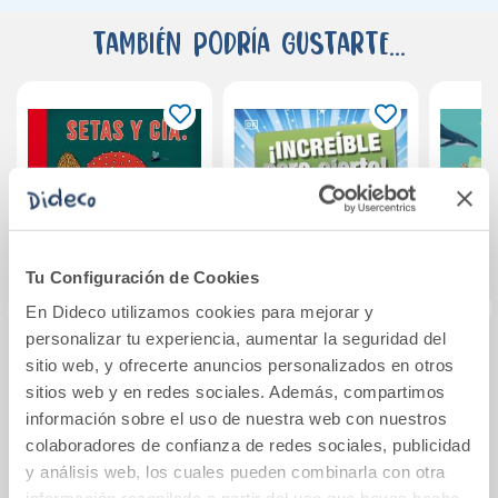
También podría gustarte...
Tu Configuración de Cookies
En Dideco utilizamos cookies para mejorar y
personalizar tu experiencia, aumentar la seguridad del
sitio web, y ofrecerte anuncios personalizados en otros
Setas y Cía.
¡Increíble pero
Mi pr
sitios web y en redes sociales. Además, compartimos
cierto!. Nueva
a
edición
información sobre el uso de nuestra web con nuestros
colaboradores de confianza de redes sociales, publicidad
21,95€
19,90€
y análisis web, los cuales pueden combinarla con otra