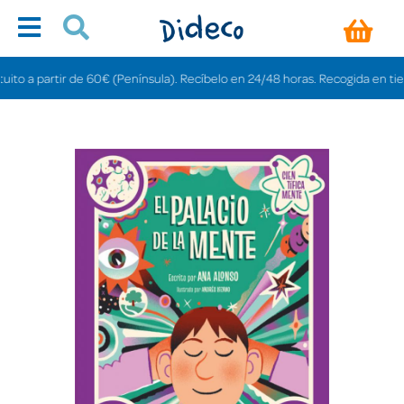
 a partir de 60€ (Península). Recíbelo en 24/48 horas. Recogida en tiendas 