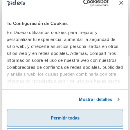
fútbol: Lamine
listos
enre
Yamal
ant
9,95€
19,90€
Tu Configuración de Cookies
En Dideco utilizamos cookies para mejorar y
Comprar
Comprar
personalizar tu experiencia, aumentar la seguridad del
sitio web, y ofrecerte anuncios personalizados en otros
sitios web y en redes sociales. Además, compartimos
información sobre el uso de nuestra web con nuestros
colaboradores de confianza de redes sociales, publicidad
Cuéntanos tu opinión
y análisis web, los cuales pueden combinarla con otra
información recopilada a partir del uso que hayas hecho
de sus servicios. Para más información consulta la
¡Sé el primero en valorar este producto!
Política de Cookies
y la
Política de Privacidad
.
Mostrar detalles
Debes iniciar sesión para poder valorarlo
Permitir todas