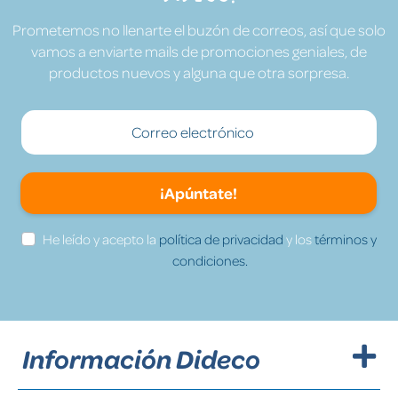
Prometemos no llenarte el buzón de correos, así que solo
vamos a enviarte mails de promociones geniales, de
productos nuevos y alguna que otra sorpresa.
¡Apúntate!
He leído y acepto la
política de privacidad
y los
términos y
condiciones.
Información Dideco