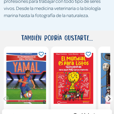
profesiones para trabajar con todo tipo de seres
vivos. Desde la medicina veterinaria o la biología
marina hasta la fotografía de la naturaleza.
También podría gustarte...
Supercracks del
El Mundial es para
H