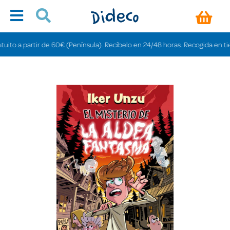
o a partir de 60€ (Península). Recíbelo en 24/48 horas. Recogida en tiendas