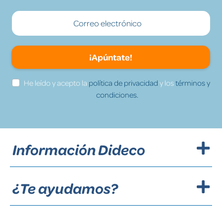
¡Apúntate!
He leído y acepto la
política de privacidad
y los
términos y
condiciones.
Información Dideco
¿Te ayudamos?