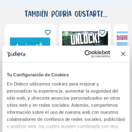
También podría gustarte...
Tu Configuración de Cookies
En Dideco utilizamos cookies para mejorar y
personalizar tu experiencia, aumentar la seguridad del
sitio web, y ofrecerte anuncios personalizados en otros
Edición catalán:
Unlock! Escapa del
N
sitios web y en redes sociales. Además, compartimos
Avionet
cementerio
Obli
información sobre el uso de nuestra web con nuestros
Con 
colaboradores de confianza de redes sociales, publicidad
8,90€
5,95€
y análisis web, los cuales pueden combinarla con otra