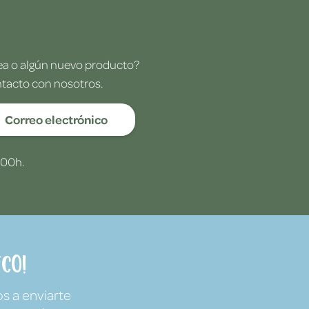
dea o algún nuevo producto?
ntacto con nosotros.
Correo electrónico
:00h.
co!
s a enviarte