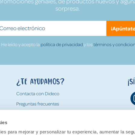
promociones geniales, de productos nuevos y algun
sorpresa.
¡Apúntate
He leído y acepto la
política de privacidad
y los
términos y condicion
¿Te ayudamos?
¡S
Contacta con Dideco
Preguntas frecuentes
Formas de pago
kies
Gastos y condiciones de envío
es para mejorar y personalizar tu experiencia, aumentar la segu
Devoluciones