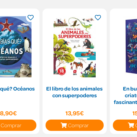
 qué? Océanos
El libro de los animales
En bu
con superpoderes
cria
fascinant
o
18,90€
13,95€
1
Comprar
Comprar