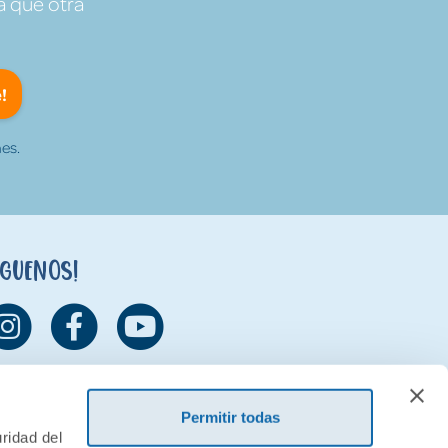
a que otra
!
es.
íguenos!
Permitir todas
ridad del