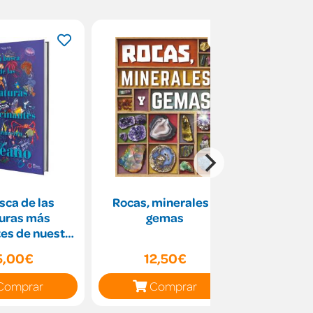
sca de las
Rocas, minerales y
Animales 
turas más
gemas
es de nuestro
céano
5,00€
12,50€
16
Comprar
Comprar
C