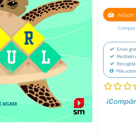
Añadir 
Compra a
Envío grat
Recíbelo 
Recogida 
Más sobr
¡Compár