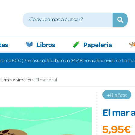
tes
Libros
Papelería
rtir de 60€ (Península). Recíbelo en 24/48 horas. Recogida en tiendas
ierra y animales
El mar azul
+8 años
El mar 
5,95€