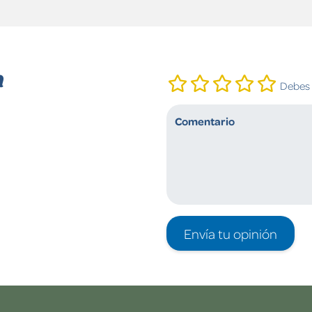
n
Debes i
Envía tu opinión