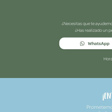
¿Necesitas que te ayudemos
¿Has realizado un p
WhatsApp
Hora
¡E
Prometemos 