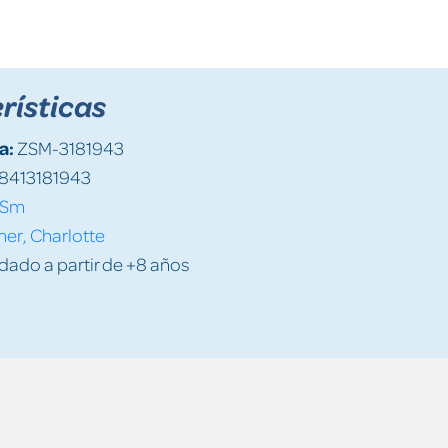
rísticas
a:
ZSM-3181943
8413181943
Sm
ner, Charlotte
do a partir de +8 años