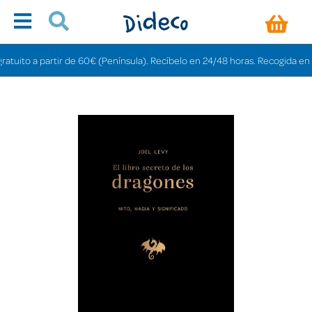
uito a partir de 60€ (Península). Recíbelo en 24/48 horas. Recogida en tien