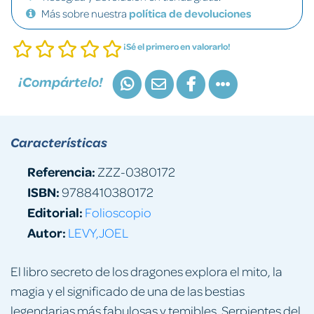
Más sobre nuestra
política de devoluciones
¡Sé el primero en valorarlo!
¡Compártelo!
Características
Referencia:
ZZZ-0380172
ISBN:
9788410380172
Editorial:
Folioscopio
Autor:
LEVY,JOEL
El libro secreto de los dragones explora el mito, la
magia y el significado de una de las bestias
legendarias más fabulosas y temibles. Serpientes del