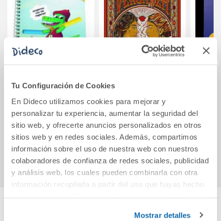
Tu Configuración de Cookies
Coco juega con las
Hija de la venganza
El co
regletas I
En Dideco utilizamos cookies para mejorar y
personalizar tu experiencia, aumentar la seguridad del
sitio web, y ofrecerte anuncios personalizados en otros
9,95€
12,90€
sitios web y en redes sociales. Además, compartimos
Comprar
Comprar
información sobre el uso de nuestra web con nuestros
colaboradores de confianza de redes sociales, publicidad
y análisis web, los cuales pueden combinarla con otra
información recopilada a partir del uso que hayas hecho
de sus servicios. Para más información consulta la
Política de Cookies
y la
Política de Privacidad
.
Mostrar detalles