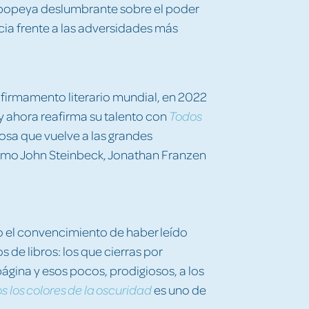
 epopeya deslumbrante sobre el poder
ncia frente a las adversidades más
 firmamento literario mundial, en 2022
y ahora reafirma su talento con
Todos
prosa que vuelve a las grandes
omo John Steinbeck, Jonathan Franzen
el convencimiento de haber leído
s de libros: los que cierras por
gina y esos pocos, prodigiosos, a los
es uno de
s los colores de la oscuridad