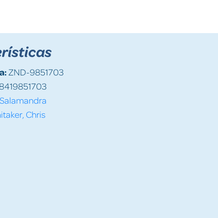
rísticas
a:
ZND-9851703
8419851703
Salamandra
taker, Chris