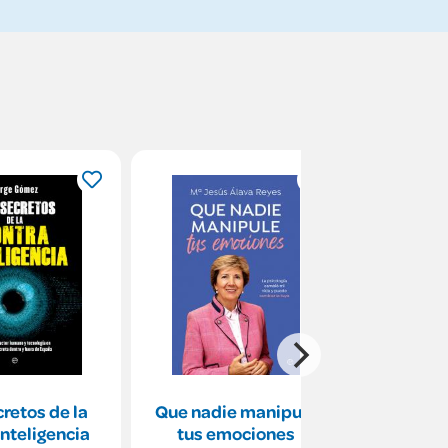
cretos de la
Que nadie manipule
Escritu
nteligencia
tus emociones
Mag