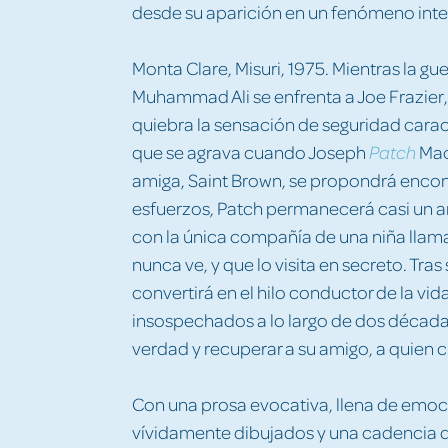
desde su aparición en un fenómeno inte
Monta Clare, Misuri, 1975. Mientras la gue
Muhammad Ali se enfrenta a Joe Frazier, 
quiebra la sensación de seguridad cara
que se agrava cuando Joseph
Mac
Patch
amiga, Saint Brown, se propondrá encont
esfuerzos, Patch permanecerá casi un a
con la única compañía de una niña llam
nunca ve, y que lo visita en secreto. Tra
convertirá en el hilo conductor de la vi
insospechados a lo largo de dos décadas,
verdad y recuperar a su amigo, a quien 
Con una prosa evocativa, llena de emo
vívidamente dibujados y una cadencia 