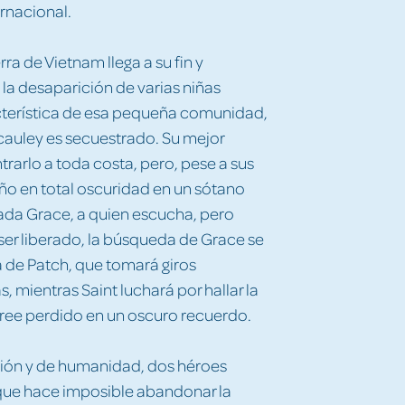
rnacional.
rra de Vietnam llega a su fin y
la desaparición de varias niñas
cterística de esa pequeña comunidad,
auley es secuestrado. Su mejor
rarlo a toda costa, pero, pese a sus
ño en total oscuridad en un sótano
ada Grace, a quien escucha, pero
s ser liberado, la búsqueda de Grace se
da de Patch, que tomará giros
 mientras Saint luchará por hallar la
cree perdido en un oscuro recuerdo.
ción y de humanidad, dos héroes
que hace imposible abandonar la