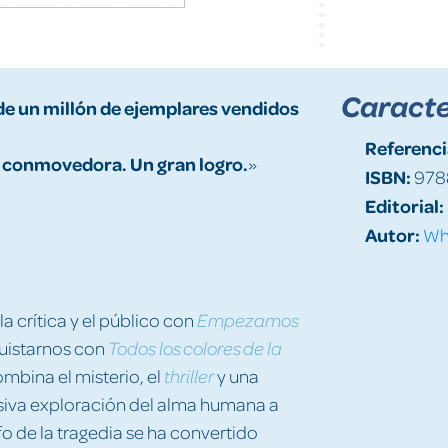
Caracte
e un millón de ejemplares vendidos
Referenci
 conmovedora. Un gran logro.
»
ISBN:
978
Editorial:
Autor:
Whi
la crítica y el público con
Empezamos
quistarnos con
Todos los colores de la
mbina el misterio, el
y una
thriller
isiva exploración del alma humana a
nfo de la tragedia se ha convertido