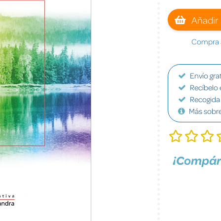
Añadir 
Compra a
Envío grat
Recíbelo 
Recogida 
Más sobr
¡Compár