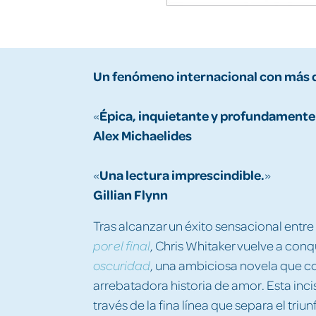
Un fenómeno internacional con más d
Épica, inquietante y profundamente
«
Alex Michaelides
Una lectura imprescindible.
«
»
Gillian Flynn
Tras alcanzar un éxito sensacional entre 
, Chris Whitaker vuelve a con
por el final
, una ambiciosa novela que co
oscuridad
arrebatadora historia de amor. Esta inc
través de la fina línea que separa el triu