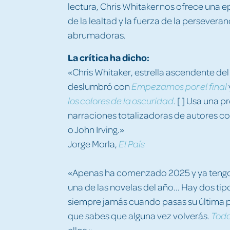
lectura, Chris Whitaker nos ofrece una
de la lealtad y la fuerza de la persevera
abrumadoras.
La crítica ha dicho:
«Chris Whitaker, estrella ascendente del
deslumbró con
Empezamos por el final
. [ ] Usa una 
los colores de la oscuridad
narraciones totalizadoras de autores c
o John Irving.»
Jorge Morla,
El País
«Apenas ha comenzado 2025 y ya tengo 
una de las novelas del año... Hay dos tipo
siempre jamás cuando pasas su última pá
que sabes que alguna vez volverás.
Todo
ellos.»