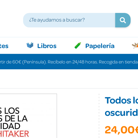
tes
Libros
Papelería
rtir de 60€ (Península). Recíbelo en 24/48 horas. Recogida en tiendas
Todos l
oscuri
24,00