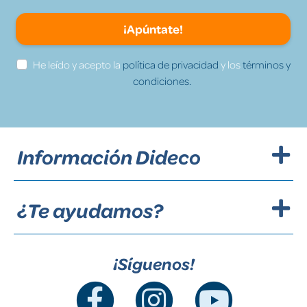
¡Apúntate!
He leído y acepto la
política de privacidad
y los
términos y
condiciones.
Información Dideco
¿Te ayudamos?
¡Síguenos!