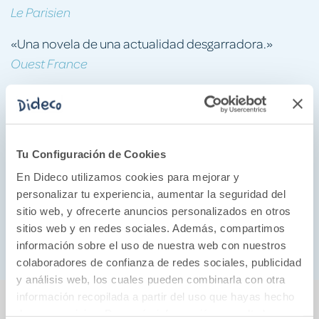
Le Parisien
«Una novela de una actualidad desgarradora.»
Ouest France
«Un pequeño relato para atravesar la gran historia de
la tragedia palestina.»
Radio France Culture
Tu Configuración de Cookies
«Un homenaje literario a la población de Gaza.»
En Dideco utilizamos cookies para mejorar y
Radio France Internationale
personalizar tu experiencia, aumentar la seguridad del
sitio web, y ofrecerte anuncios personalizados en otros
«Un texto sencillamente conmovedor. ¡Y necesario!»
sitios web y en redes sociales. Además, compartimos
Culture31
información sobre el uso de nuestra web con nuestros
colaboradores de confianza de redes sociales, publicidad
y análisis web, los cuales pueden combinarla con otra
También podría gustarte...
información recopilada a partir del uso que hayas hecho
de sus servicios. Para más información consulta la