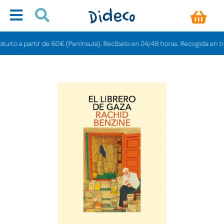
o a partir de 60€ (Península). Recíbelo en 24/48 horas. Recogida en tiendas