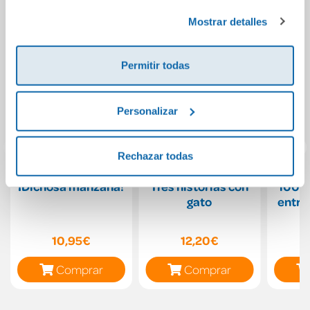
Política de Cookies
y la
Política de Privacidad
.
Mostrar detalles
Permitir todas
Personalizar
Rechazar todas
¡Dichosa manzana!
Tres historias con
100 e
gato
entre
10,95€
12,20€
Comprar
Comprar