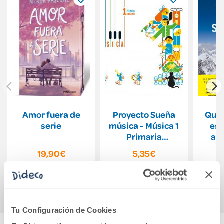
Amor fuera de
Proyecto Sueña
Quiz
serie
música - Música 1
est
Primaria
ac
[Andalucía]
19,90€
5,35€
Comprar
Comprar
Tu Configuración de Cookies