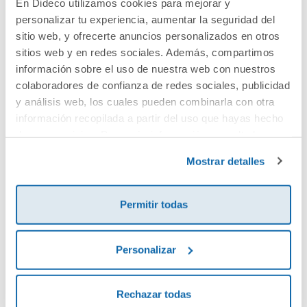
En Dideco utilizamos cookies para mejorar y
personalizar tu experiencia, aumentar la seguridad del
Cuéntanos tu opinión
sitio web, y ofrecerte anuncios personalizados en otros
sitios web y en redes sociales. Además, compartimos
¡Sé el primero en valorar este producto!
información sobre el uso de nuestra web con nuestros
colaboradores de confianza de redes sociales, publicidad
y análisis web, los cuales pueden combinarla con otra
información recopilada a partir del uso que hayas hecho
Debes iniciar sesión para poder valorarlo
de sus servicios. Para más información consulta la
Política de Cookies
y la
Política de Privacidad
.
Mostrar detalles
Permitir todas
Personalizar
Envía tu opinión
Rechazar todas