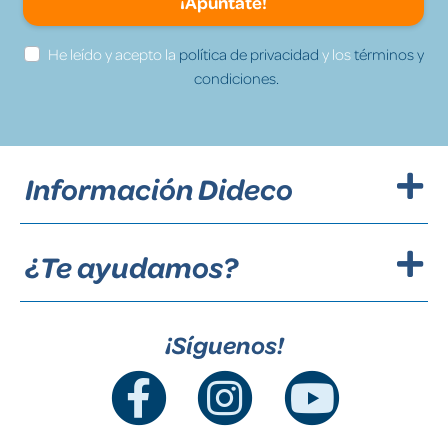
¡Apúntate!
He leído y acepto la
política de privacidad
y los
términos y
condiciones.
Información Dideco
¿Te ayudamos?
¡Síguenos!