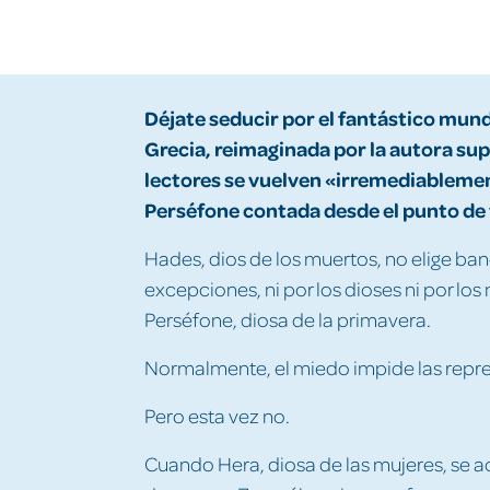
Déjate seducir por el fantástico mund
Grecia, reimaginada por la autora supe
lectores se vuelven «irremediablement
Perséfone contada desde el punto de 
Hades, dios de los muertos, no elige ba
excepciones, ni por los dioses ni por los
Perséfone, diosa de la primavera.
Normalmente, el miedo impide las repre
Pero esta vez no.
Cuando Hera, diosa de las mujeres, se 