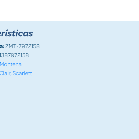
rísticas
a:
ZMT-7972158
1387972158
Montena
 Clair, Scarlett