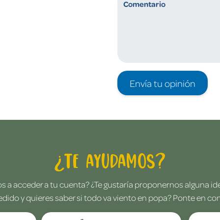
Envía tu opinión
¿Te ayudamos?
 a acceder a tu cuenta? ¿Te gustaría proponernos alguna i
edido y quieres saber si todo va viento en popa? Ponte en co