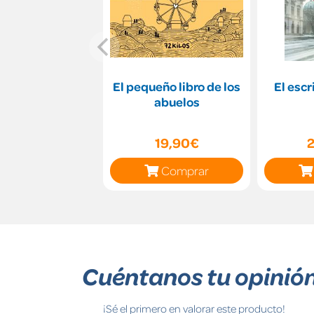
El pequeño libro de los
El escr
abuelos
19,90€
Comprar
Cuéntanos tu opinió
¡Sé el primero en valorar este producto!