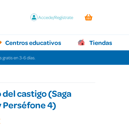
Accede/Regístrate
Centros educativos
Tiendas
 gratis en 3-6 días.
o del castigo (Saga
 Perséfone 4)
€