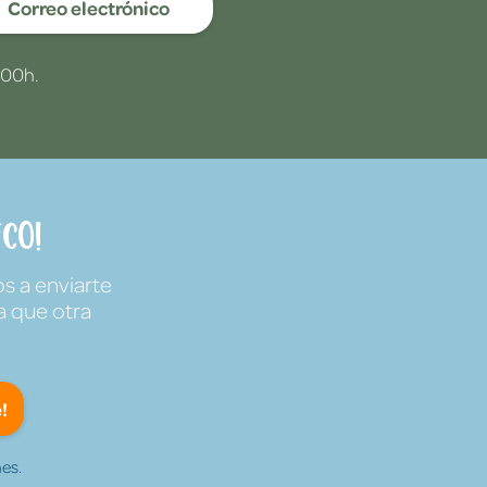
Correo electrónico
:00h.
co!
s a enviarte
a que otra
!
es.