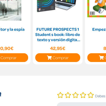
itor y la espía
FUTURE PROSPECTS 1
Empeza
Student s book: libro de
texto y versión digital
(licencia 15
20,90€
42,95€
8
Comprar
Comprar
n
Debes i