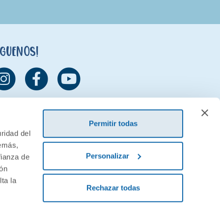
íguenos!
Permitir todas
ridad del
demás,
Personalizar
fianza de
ión
ta la
Rechazar todas