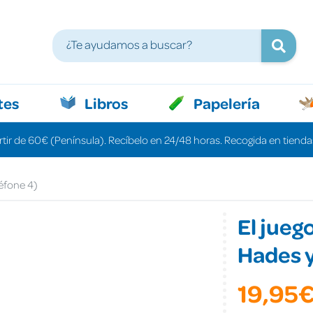
tes
Libros
Papelería
rtir de 60€ (Península). Recíbelo en 24/48 horas. Recogida en tiendas
séfone 4)
El jueg
Hades y
19,95