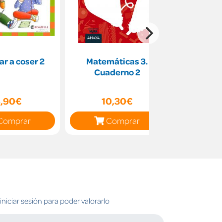
r a coser 2
Matemáticas 3.
Proyecto
Cuaderno 2
Econ
emprendim
[And
,90€
10,30€
35
Comprar
Comprar
C
niciar sesión para poder valorarlo