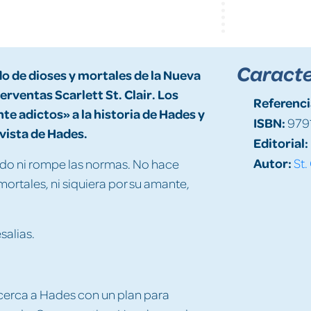
Caracte
o de dioses y mortales de la Nueva
rventas Scarlett St. Clair. Los
Referenci
e adictos» a la historia de Hades y
ISBN:
979
vista de Hades.
Editorial:
Autor:
St.
ndo ni rompe las normas. No hace
 mortales, ni siquiera por su amante,
salias.
acerca a Hades con un plan para