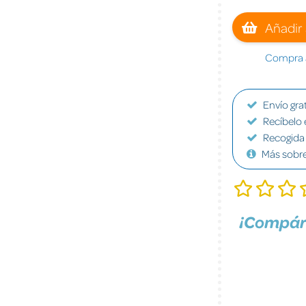
Añadir 
Compra a
Envío grat
Recíbelo 
Recogida 
Más sobr
¡Compár