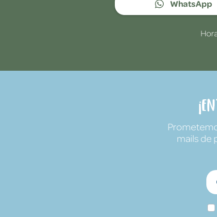
WhatsApp
Hora
¡E
Prometemos 
mails de 