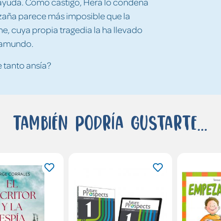
su ayuda. Como castigo, Hera lo condena
hazaña parece más imposible que la
ne, cuya propia tragedia la ha llevado
framundo.
 tanto ansía?
También podría gustarte...