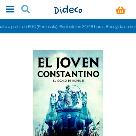
a partir de 60€ (Península). Recíbelo en 24/48 horas. Recogida en tiendas g