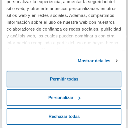
personalizar tu experiencia, aumentar la seguridad del
sitio web, y ofrecerte anuncios personalizados en otros
sitios web y en redes sociales. Además, compartimos
información sobre el uso de nuestra web con nuestros
colaboradores de confianza de redes sociales, publicidad
y análisis web, los cuales pueden combinarla con otra
información recopilada a partir del uso que hayas hecho
de sus servicios. Para más información consulta la
Una temporada en
ORTOGRAFÍA
El
Política de Cookies
y la
Política de Privacidad
.
el infierno /
MASPE 6.
B
Mostrar detalles
Iluminaciones
ESCRITURA A
[Edición ilustrada]
MANO PARA
24,50€
11,50€
JUGAR PENSANDO
Permitir todas
Comprar
Comprar
Personalizar
Rechazar todas