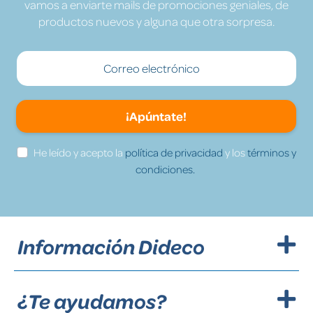
vamos a enviarte mails de promociones geniales, de
productos nuevos y alguna que otra sorpresa.
¡Apúntate!
He leído y acepto la
política de privacidad
y los
términos y
condiciones.
Información Dideco
¿Te ayudamos?