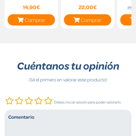
14,90€
22,00€
23,
Comprar
Comprar
Cuéntanos tu opinión
¡Sé el primero en valorar este producto!
Debes iniciar sesión para poder valorarlo