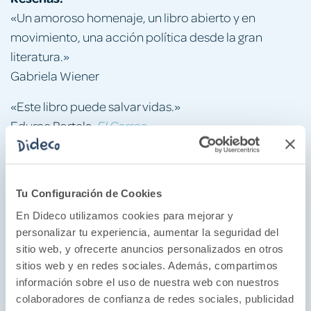
«Un amoroso homenaje, un libro abierto y en
movimiento, una acción política desde la gran
literatura.»
Gabriela Wiener
«Este libro puede salvar vidas.»
Edurne Portela,
El Correo
«Un libro-ritualque convoca a la víctima y la restaura,
que oficia una ceremonia de amor y memoria.»
Nadal Suau,
El Cultural
Tu Configuración de Cookies
En Dideco utilizamos cookies para mejorar y
Sobre la autora:
personalizar tu experiencia, aumentar la seguridad del
«Advertencia: Cristina Rivera Garza es una escritora
sitio web, y ofrecerte anuncios personalizados en otros
explosiva. Una diestra creadora de atmósferas, con
sitios web y en redes sociales. Además, compartimos
un estilo poderoso, una lengua evocativa e
información sobre el uso de nuestra web con nuestros
colaboradores de confianza de redes sociales, publicidad
indomable.»