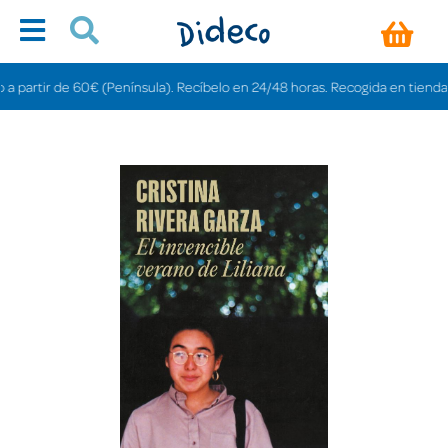
tir de 60€ (Península). Recíbelo en 24/48 horas. Recogida en tiendas gratis