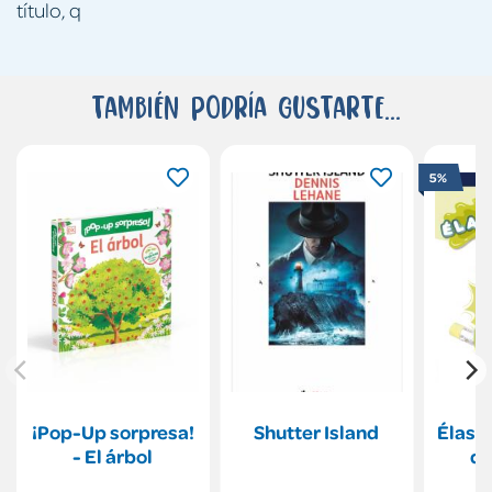
título, q
También podría gustarte...
5%
¡Pop-Up sorpresa!
Shutter Island
Élasti
- El árbol
d 