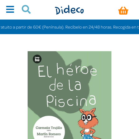
to a partir de 60€ (Península). Recíbelo en 24/48 horas. Recogida en tienda