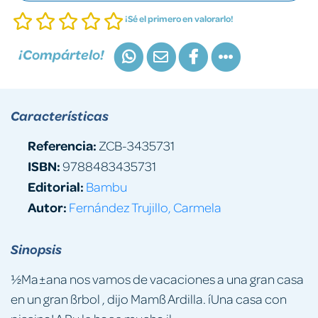
¡Sé el primero en valorarlo!
¡Compártelo!
Características
Referencia:
ZCB-3435731
ISBN:
9788483435731
Editorial:
Bambu
Autor:
Fernández Trujillo, Carmela
Sinopsis
½Ma±ana nos vamos de vacaciones a una gran casa
en un gran ßrbol , dijo Mamß Ardilla. íUna casa con