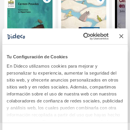
Tu Configuración de Cookies
Kiwi
La peripecia de Roi
Cinco
En Dideco utilizamos cookies para mejorar y
personalizar tu experiencia, aumentar la seguridad del
sitio web, y ofrecerte anuncios personalizados en otros
sitios web y en redes sociales. Además, compartimos
9,50€
9,35€
información sobre el uso de nuestra web con nuestros
Comprar
Comprar
colaboradores de confianza de redes sociales, publicidad
y análisis web, los cuales pueden combinarla con otra
información recopilada a partir del uso que hayas hecho
de sus servicios. Para más información consulta la
Política de Cookies
y la
Política de Privacidad
.