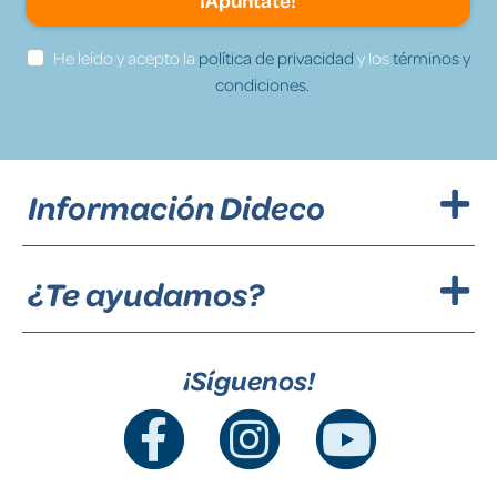
¡Apúntate!
He leído y acepto la
política de privacidad
y los
términos y
condiciones.
Información Dideco
¿Te ayudamos?
¡Síguenos!