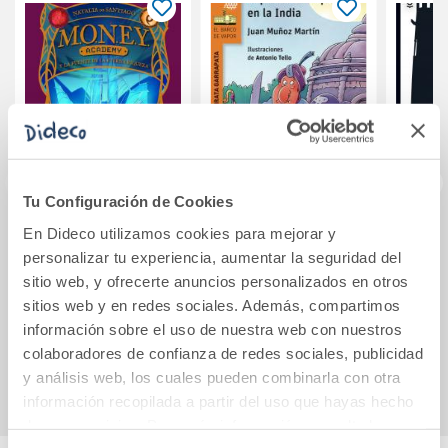
Tu Configuración de Cookies
En Dideco utilizamos cookies para mejorar y
MONEY Academy 1.
El Pirata
Los p
personalizar tu experiencia, aumentar la seguridad del
MONEY Academy y
Garrapata en la
la fuente de la
India
sitio web, y ofrecerte anuncios personalizados en otros
eterna riqueza
sitios web y en redes sociales. Además, compartimos
14,96€
10,95€
información sobre el uso de nuestra web con nuestros
colaboradores de confianza de redes sociales, publicidad
Comprar
Comprar
y análisis web, los cuales pueden combinarla con otra
información recopilada a partir del uso que hayas hecho
de sus servicios. Para más información consulta la