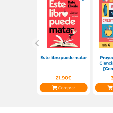
Este libro puede matar
Proyec
Cienci
[Com
21,90€
Comprar