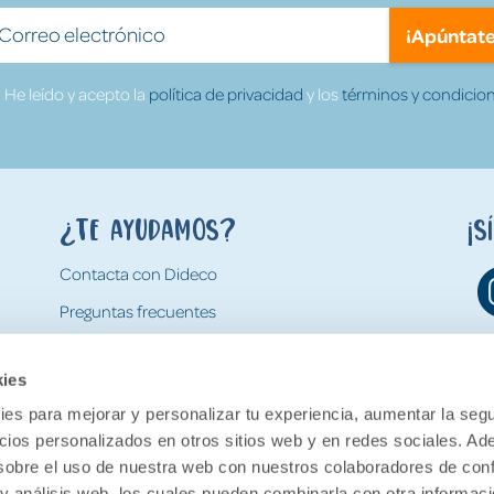
¡Apúntate
He leído y acepto la
política de privacidad
y los
términos y condicion
¿Te ayudamos?
¡S
Contacta con Dideco
Preguntas frecuentes
Formas de pago
kies
Gastos y condiciones de envío
es para mejorar y personalizar tu experiencia, aumentar la segu
Devoluciones
ncios personalizados en otros sitios web y en redes sociales. A
obre el uso de nuestra web con nuestros colaboradores de con
 y análisis web, los cuales pueden combinarla con otra informac