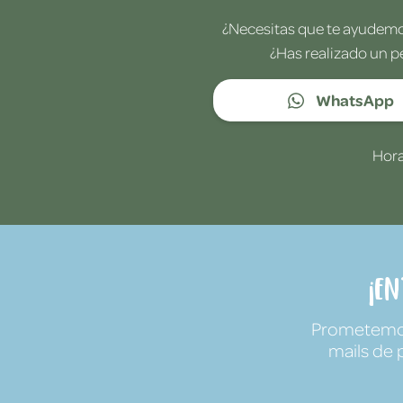
¿Necesitas que te ayudemos
¿Has realizado un p
WhatsApp
Hora
¡E
Prometemos 
mails de 