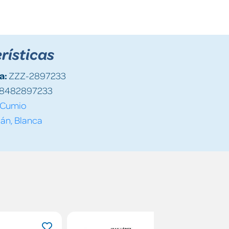
rísticas
a:
ZZZ-2897233
8482897233
Cumio
lán, Blanca