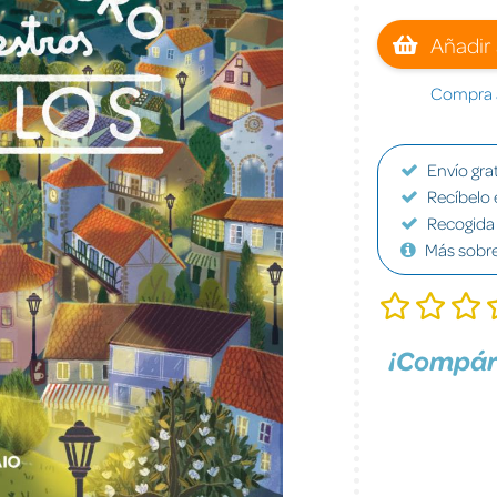
Añadir 
Compra a
Envío grat
Recíbelo 
Recogida 
Más sobr
¡Compár