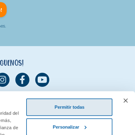
!
es.
íguenos!
Permitir todas
ridad del
demás,
Personalizar
fianza de
ión