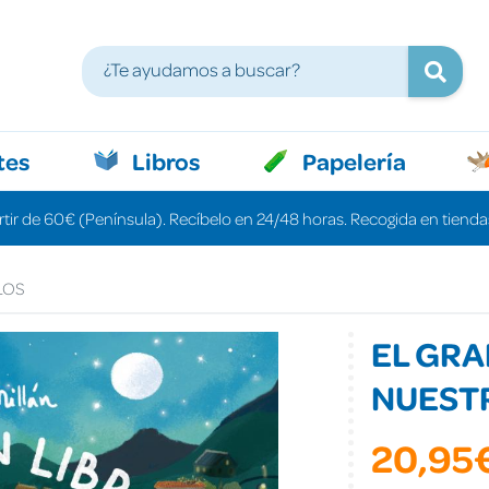
tes
Libros
Papelería
rtir de 60€ (Península). Recíbelo en 24/48 horas. Recogida en tiendas
LOS
EL GRA
NUEST
20,95