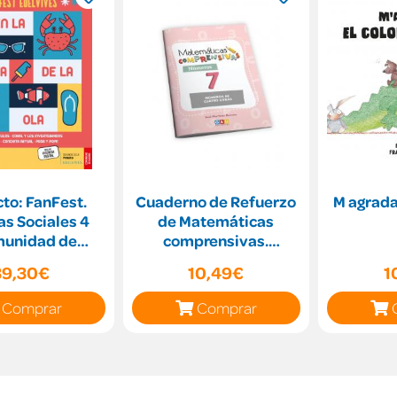
to: FanFest.
Cuaderno de Refuerzo
M agrada 
as Sociales 4
de Matemáticas
unidad de
comprensivas.
Madrid]
Números 7
39,30€
10,49€
1
Comprar
Comprar