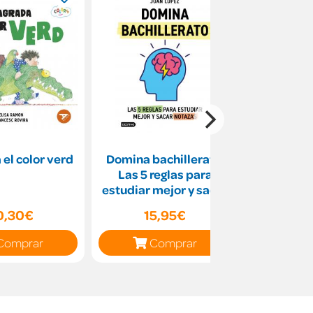
el color verd
Domina bachillerato.
Bona 
Las 5 reglas para
estudiar mejor y sacar
notazas
0,30€
15,95€
1
Comprar
Comprar
C