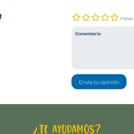
n
Debes i
Envía tu opinión
¿Te ayudamos?