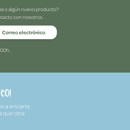
dea o algún nuevo producto?
ntacto con nosotros.
Correo electrónico
:00h.
co!
s a enviarte
a que otra