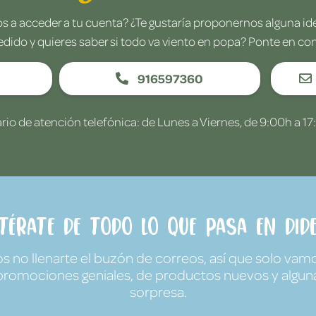
 a acceder a tu cuenta? ¿Te gustaría proponernos alguna i
edido y quieres saber si todo va viento en popa? Ponte en co
916597360
rio de atención telefónica: de Lunes a Viernes, de 9:00h a 17
ntérate de todo lo que pasa en Dide
no llenarte el buzón de correos, así que solo vamo
promociones geniales, de productos nuevos y algun
sorpresa.