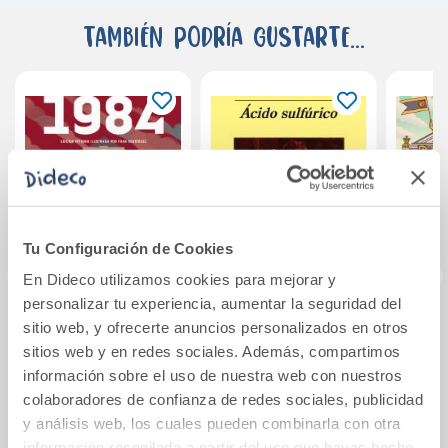
También podría gustarte...
Tu Configuración de Cookies
En Dideco utilizamos cookies para mejorar y
personalizar tu experiencia, aumentar la seguridad del
sitio web, y ofrecerte anuncios personalizados en otros
1984 (edición
1. EL MISTERIO DE
La C
íntegra e ilustrada)
LA CALLE
sitios web y en redes sociales. Además, compartimos
(Colección
MORGUE
información sobre el uso de nuestra web con nuestros
Alfaguara
colaboradores de confianza de redes sociales, publicidad
16,95€
13,50€
Clásicos)
y análisis web, los cuales pueden combinarla con otra
información recopilada a partir del uso que hayas hecho