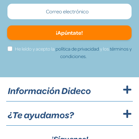
¡Apúntate!
He leído y acepto la
política de privacidad
y los
términos y
condiciones.
Información Dideco
¿Te ayudamos?
¡Síguenos!