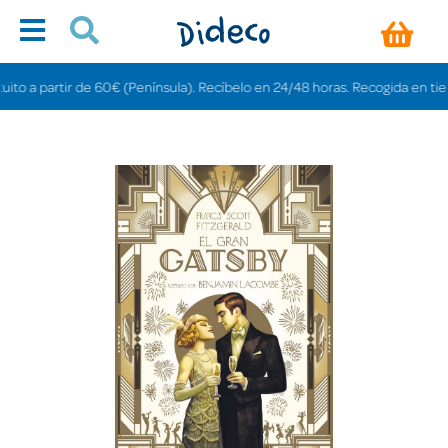
 a partir de 60€ (Península). Recíbelo en 24/48 horas. Recogida en tiendas 