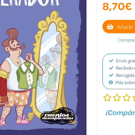
8,70€
Añadir 
Compra a
Envío grat
Recíbelo 
Recogida 
Más sobr
¡Compár