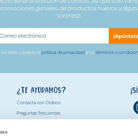
no llenarte el buzón de correos, así que solo vamo
promociones geniales, de productos nuevos y algun
sorpresa.
¡Apúntate
He leído y acepto la
política de privacidad
y los
términos y condicion
¿Te ayudamos?
¡S
Contacta con Dideco
Preguntas frecuentes
Formas de pago
kies
Gastos y condiciones de envío