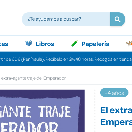
tes
Libros
Papelería
rtir de 60€ (Península). Recíbelo en 24/48 horas. Recogida en tiendas
l extravagante traje del Emperador
+4 años
El extr
Emper