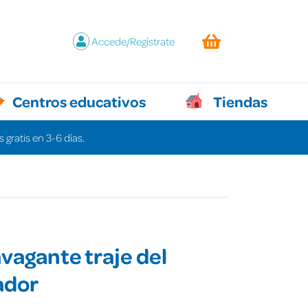
Accede/Regístrate
Centros educativos
Tiendas
 gratis en 3-6 días.
avagante traje del
ador