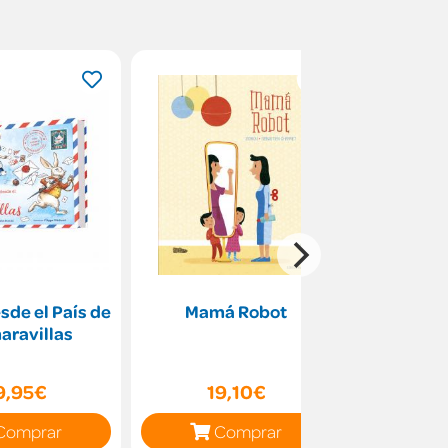
sde el País de
Mamá Robot
Pet
aravillas
9,95€
19,10€
38
Comprar
Comprar
C