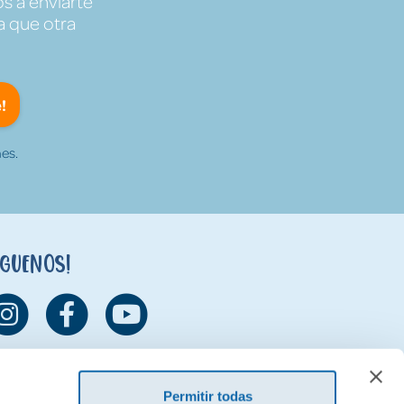
s a enviarte
a que otra
!
es.
íguenos!
Permitir todas