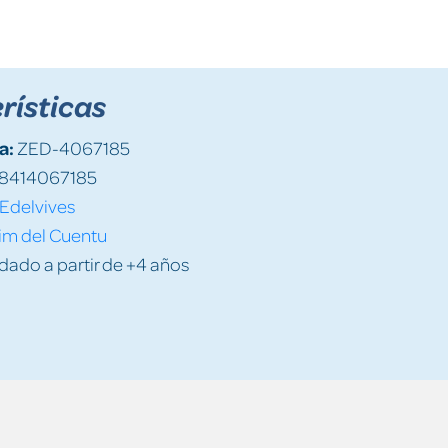
rísticas
a:
ZED-4067185
8414067185
Edelvives
im del Cuentu
do a partir de +4 años