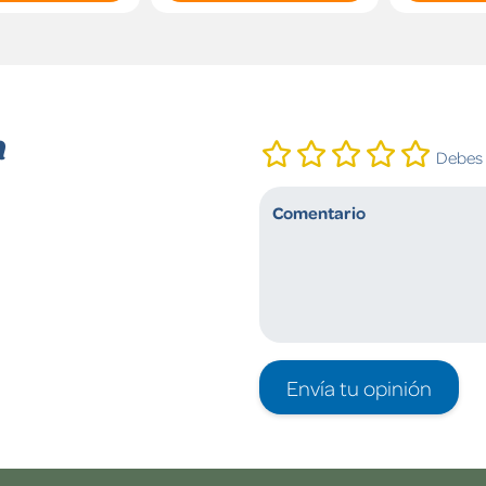
n
Debes i
Envía tu opinión