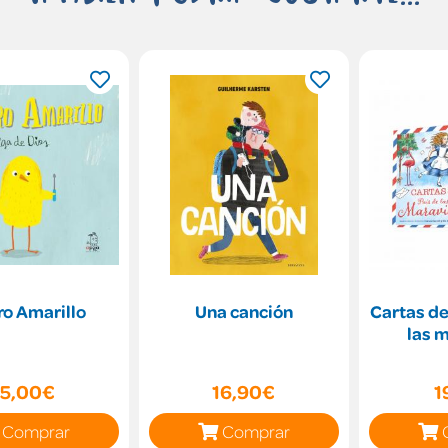
ro Amarillo
Una canción
Cartas de
las m
15,00€
16,90€
1
Comprar
Comprar