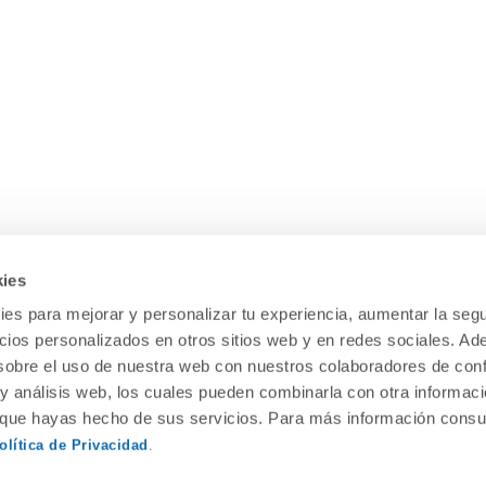
¿Te ayudamos?
¡S
Contacta con Dideco
Preguntas frecuentes
Formas de pago
kies
Gastos y condiciones de envío
es para mejorar y personalizar tu experiencia, aumentar la segu
Devoluciones
ncios personalizados en otros sitios web y en redes sociales. A
obre el uso de nuestra web con nuestros colaboradores de con
 y análisis web, los cuales pueden combinarla con otra informac
o que hayas hecho de sus servicios. Para más información consul
olítica de Privacidad
.