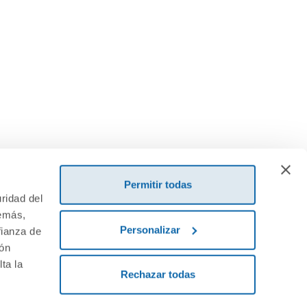
íguenos!
Permitir todas
ridad del
demás,
Personalizar
fianza de
ión
ta la
Rechazar todas