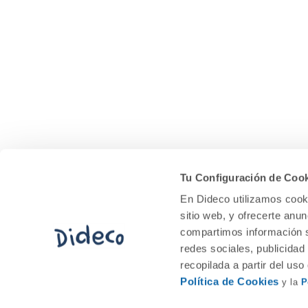
Lucero
17,95€
Información Dideco
Comprar
Quiénes somos
Nuestras tiendas
Trabaja con nosotros
Tu Configuración de Coo
Tarjeta Regalo Dideco
En Dideco utilizamos cooki
sitio web, y ofrecerte anu
compartimos información s
redes sociales, publicidad
recopilada a partir del us
Política de Cookies
y la
P
ARMELLE Y MIRKO 01.