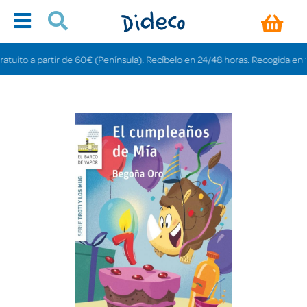
to a partir de 60€ (Península). Recíbelo en 24/48 horas. Recogida en tienda