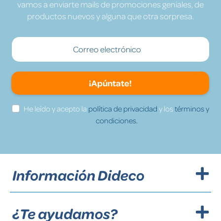
vamos a enviarte mails de promociones geniales, de
productos nuevos y alguna que otra sorpresa.
¡Apúntate!
He leído y acepto la
política de privacidad
y los
términos y
condiciones.
Información Dideco
¿Te ayudamos?