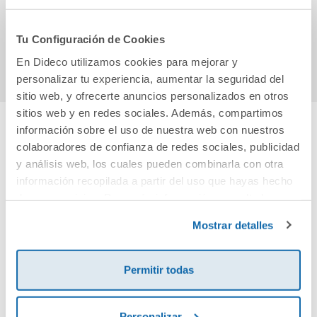
11,00€
12,95€
Tu Configuración de Cookies
Comprar
Comprar
En Dideco utilizamos cookies para mejorar y
personalizar tu experiencia, aumentar la seguridad del
sitio web, y ofrecerte anuncios personalizados en otros
sitios web y en redes sociales. Además, compartimos
información sobre el uso de nuestra web con nuestros
Cuéntanos tu opinión
colaboradores de confianza de redes sociales, publicidad
y análisis web, los cuales pueden combinarla con otra
información recopilada a partir del uso que hayas hecho
¡Sé el primero en valorar este producto!
de sus servicios. Para más información consulta la
Política de Cookies
y la
Política de Privacidad
.
Mostrar detalles
Debes iniciar sesión para poder valorarlo
Permitir todas
Personalizar