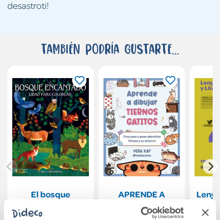
desastroti!
También podría gustarte...
El bosque
APRENDE A
Lengu
encantado
DIBUJAR TIERNOS
y Lit
GATITOS