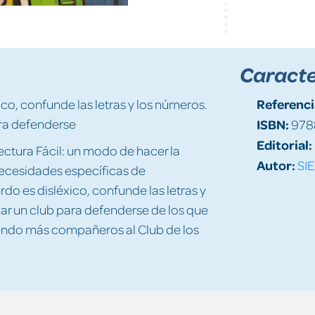
Caracte
Referenci
co, confunde las letras y los números.
ra defenderse
ISBN:
978
Editorial:
ectura Fácil: un modo de hacer la
Autor:
SIE
 necesidades específicas de
do es disléxico, confunde las letras y
ar un club para defenderse de los que
niendo más compañeros al Club de los