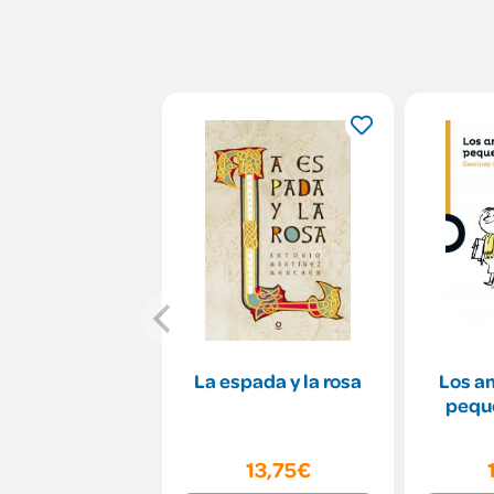
La espada y la rosa
Los a
pequ
13,75€