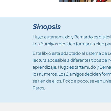
Sinopsis
Hugo es tartamudo y Bernardo es disléxi
Los 2 amigos deciden formar un club pa
Este libro está adaptado al sistema de L
lectura accesible a diferentes tipos de
aprendizaje. Hugo es tartamudo y Bernar
los números. Los 2 amigos deciden form
se ríen de ellos. Poco a poco, se van u
Raros.