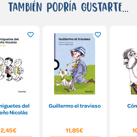
También podría gustarte...
miguetes del
Guillermo el travieso
Có
eño Nicolás
12,45€
11,85€
1