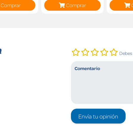
Comprar
Comprar
n
Debes i
Envía tu opinión