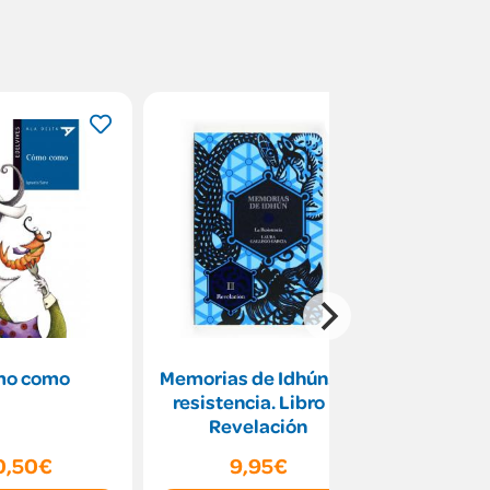
mo como
Memorias de Idhún. La
Policán 3
resistencia. Libro II:
dos 
Revelación
0,50€
9,95€
14