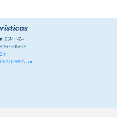
rísticas
a:
ZSM-N241
8467595901
Sm
RRA I FABRA, Jordi