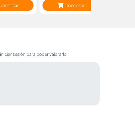
Comprar
Comprar
C
niciar sesión para poder valorarlo