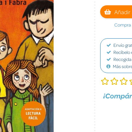
Añadir 
Compra a
Envío grat
Recíbelo 
Recogida 
Más sobr
¡Compár