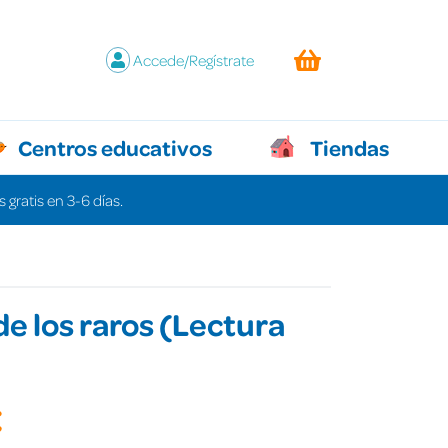
Accede/Regístrate
Centros educativos
Tiendas
 gratis en 3-6 días.
 de los raros (Lectura
€