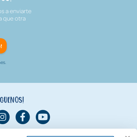
s a enviarte
a que otra
!
es.
íguenos!