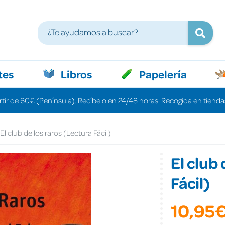
tes
Libros
Papelería
rtir de 60€ (Península). Recíbelo en 24/48 horas. Recogida en tiendas
El club de los raros (Lectura Fácil)
El club
Fácil)
10,95