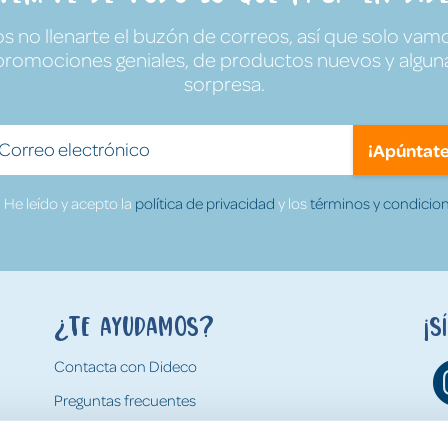
no llenarte el buzón de correos, así que solo vamo
promociones geniales, de productos nuevos y algun
sorpresa.
¡Apúntate
He leído y acepto la
política de privacidad
y los
términos y condicion
¿Te ayudamos?
¡S
Contacta con Dideco
Preguntas frecuentes
Formas de pago