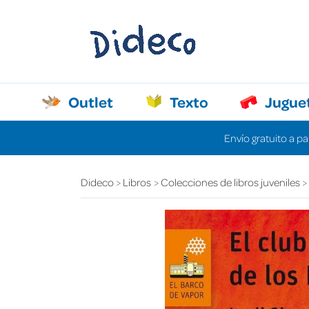
Outlet
Texto
Jugue
Envío gratuito a pa
Dideco
Libros
Colecciones de libros juveniles