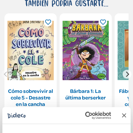
También podría gustarte...
Cómo sobrevivir al
Bárbara 1: La
Fábul
cole 5 - Desastre
última berserker
y 
en la cancha
con
h
15,95€
14,94€
Comprar
Comprar