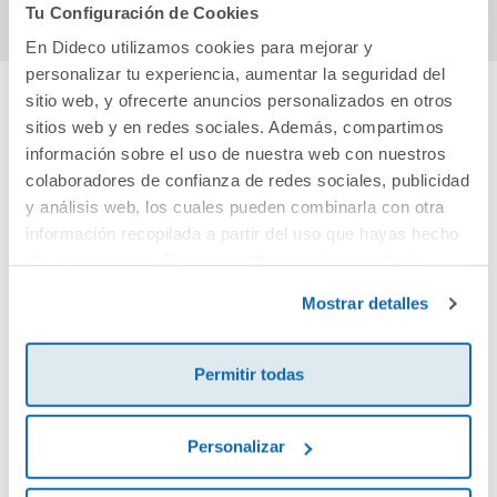
Tu Configuración de Cookies
En Dideco utilizamos cookies para mejorar y
personalizar tu experiencia, aumentar la seguridad del
sitio web, y ofrecerte anuncios personalizados en otros
sitios web y en redes sociales. Además, compartimos
Cuéntanos tu opinión
información sobre el uso de nuestra web con nuestros
colaboradores de confianza de redes sociales, publicidad
¡Sé el primero en valorar este producto!
y análisis web, los cuales pueden combinarla con otra
información recopilada a partir del uso que hayas hecho
de sus servicios. Para más información consulta la
Debes iniciar sesión para poder valorarlo
Política de Cookies
y la
Política de Privacidad
.
Mostrar detalles
Permitir todas
Personalizar