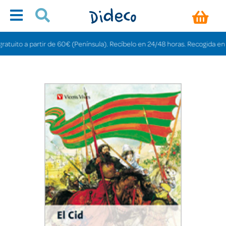
ito a partir de 60€ (Península). Recíbelo en 24/48 horas. Recogida en tiend