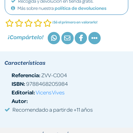
Recogida y devolución en tienda gratis.
Más sobre nuestra
política de devoluciones
¡Sé el primero en valorarlo!
¡Compártelo!
Características
Referencia:
ZVV-C004
ISBN:
9788468205984
Editorial:
Vicens Vives
Autor:
Recomendado a partir de +11 años