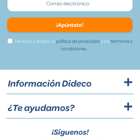
¡Apúntate!
He leído y acepto la
política de privacidad
y los
términos y
condiciones.
Información Dideco
¿Te ayudamos?
¡Síguenos!