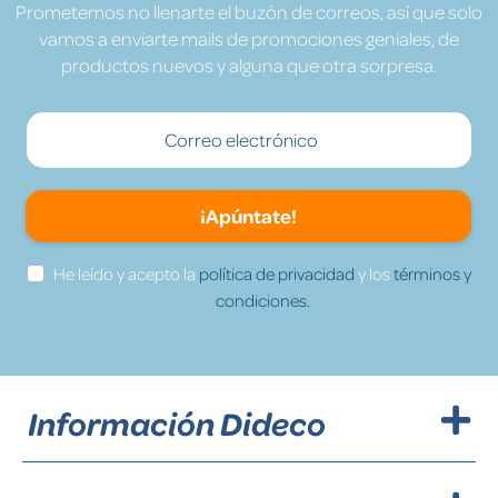
Prometemos no llenarte el buzón de correos, así que solo
vamos a enviarte mails de promociones geniales, de
productos nuevos y alguna que otra sorpresa.
¡Apúntate!
He leído y acepto la
política de privacidad
y los
términos y
condiciones.
Información Dideco