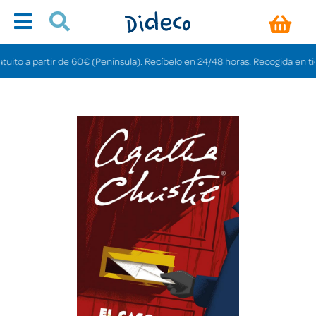
o a partir de 60€ (Península). Recíbelo en 24/48 horas. Recogida en tiendas