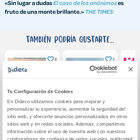
«Sin lugar a dudas
es
El caso de los anónimos
fruto de una mente brillante.»
THE TIMES
También podría gustarte...
Tu Configuración de Cookies
En Dideco utilizamos cookies para mejorar y
personalizar tu experiencia, aumentar la seguridad del
sitio web, y ofrecerte anuncios personalizados en otros
sitios web y en redes sociales. Además, compartimos
La biblioteca de
La voz de los
Pr
información sobre el uso de nuestra web con nuestros
París
valientes
(He
colaboradores de confianza de redes sociales, publicidad