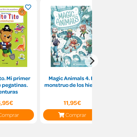
to. Mi primer
Magic Animals 4. El
Antón Piñó
e pegatinas.
monstruo de los hielos
en 
enturas
6,95€
11,95€
11
Comprar
Comprar
C