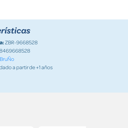
rísticas
a:
ZBR-9668528
8469668528
BruÑo
do a partir de +1 años