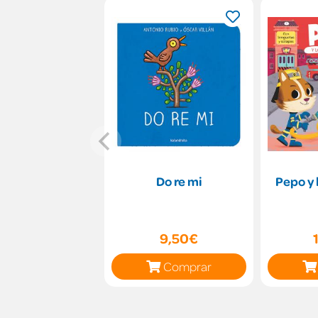
Do re mi
Pepo y
9,50€
Comprar