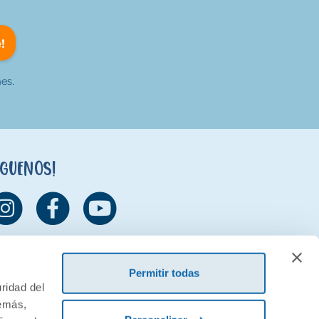
!
es.
íguenos!
Permitir todas
ridad del
demás,