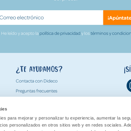
¡Apúntate
He leído y acepto la
política de privacidad
y los
términos y condicion
¿Te ayudamos?
¡S
Contacta con Dideco
Preguntas frecuentes
Formas de pago
kies
Gastos y condiciones de envío
es para mejorar y personalizar tu experiencia, aumentar la segu
Devoluciones
ncios personalizados en otros sitios web y en redes sociales. A