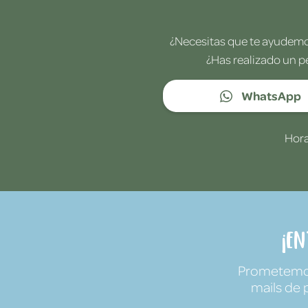
¿Necesitas que te ayudemos
¿Has realizado un p
WhatsApp
Hora
¡E
Prometemos 
mails de 