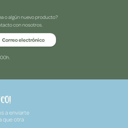
dea o algún nuevo producto?
ntacto con nosotros.
Correo electrónico
:00h.
co!
s a enviarte
a que otra