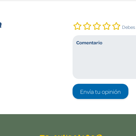
n
Debes i
Envía tu opinión