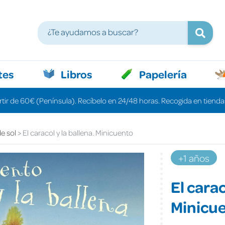
tes
Libros
Papelería
rtir de 60€ (Península). Recíbelo en 24/48 horas. Recogida en tiendas
de sol
El caracol y la ballena. Minicuento
+1 años
El carac
Minicu