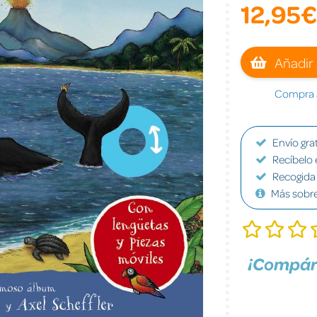
12,95€
Añadir 
Compra a
Envío grat
Recíbelo 
Recogida 
Más sobr
¡Compár