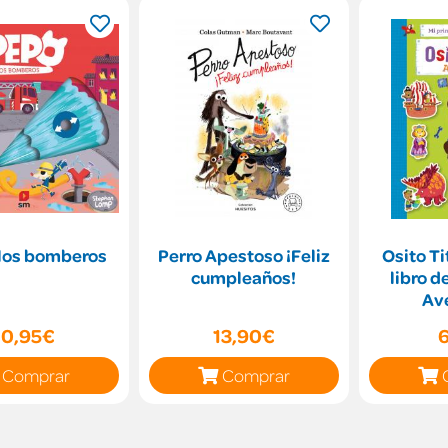
 los bomberos
Perro Apestoso ¡Feliz
Osito Ti
cumpleaños!
libro d
Av
10,95€
13,90€
Comprar
Comprar