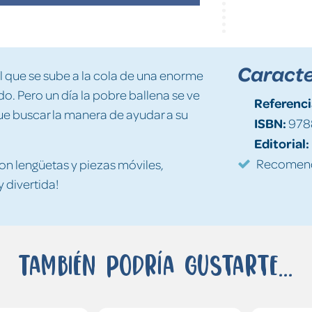
Caracte
l que se sube a la cola de una enorme
do. Pero un día la pobre ballena se ve
Referenci
 que buscar la manera de ayudar a su
ISBN:
978
Editorial:
Recomenda
con lengüetas y piezas móviles,
y divertida!
También podría gustarte...