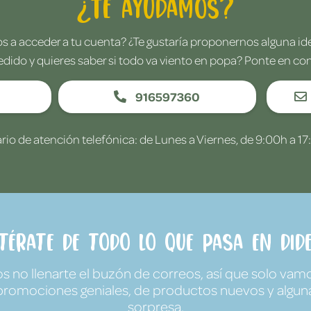
¿Te ayudamos?
 a acceder a tu cuenta? ¿Te gustaría proponernos alguna i
edido y quieres saber si todo va viento en popa? Ponte en co
916597360
rio de atención telefónica: de Lunes a Viernes, de 9:00h a 17
ntérate de todo lo que pasa en Dide
no llenarte el buzón de correos, así que solo vamo
promociones geniales, de productos nuevos y algun
sorpresa.