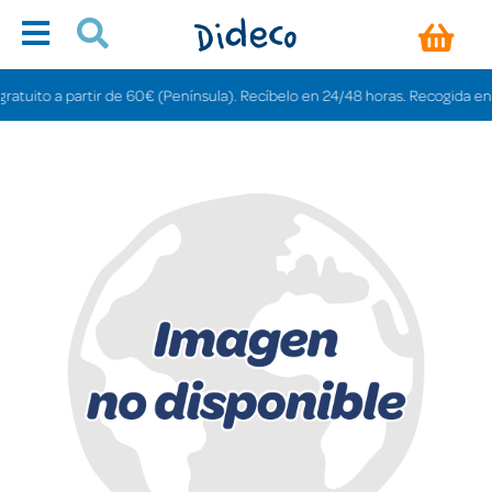
uito a partir de 60€ (Península). Recíbelo en 24/48 horas. Recogida en tiend