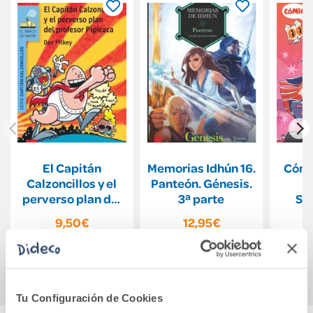
El Capitán
Memorias Idhún 16.
Cómi
Calzoncillos y el
Panteón. Génesis.
D
perverso plan del
3ª parte
Su
profesor Pipicaca
9,50€
12,95€
Comprar
Comprar
Tu Configuración de Cookies