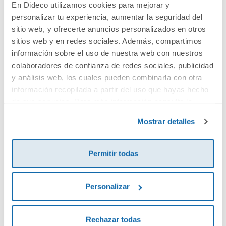
En Dideco utilizamos cookies para mejorar y
personalizar tu experiencia, aumentar la seguridad del
Cuéntanos tu opinión
sitio web, y ofrecerte anuncios personalizados en otros
sitios web y en redes sociales. Además, compartimos
información sobre el uso de nuestra web con nuestros
¡Sé el primero en valorar este producto!
colaboradores de confianza de redes sociales, publicidad
y análisis web, los cuales pueden combinarla con otra
información recopilada a partir del uso que hayas hecho
Debes iniciar sesión para poder valorarlo
de sus servicios. Para más información consulta la
Política de Cookies
y la
Política de Privacidad
.
Mostrar detalles
Permitir todas
Personalizar
Envía tu opinión
Rechazar todas