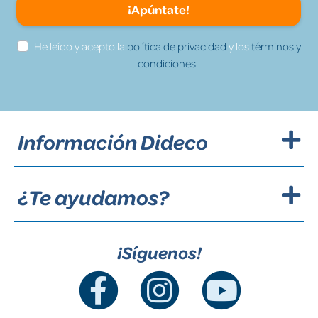
¡Apúntate!
He leído y acepto la
política de privacidad
y los
términos y
condiciones.
Información Dideco
¿Te ayudamos?
¡Síguenos!