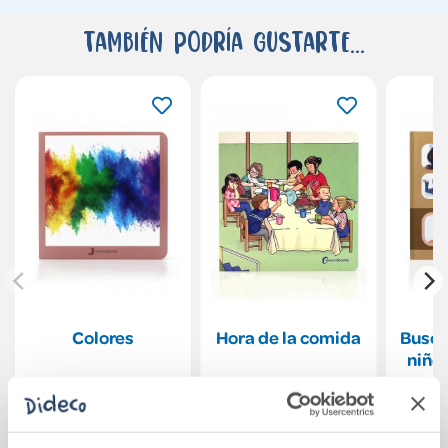
También podría gustarte...
Colores
Hora de la comida
Busca
niño
3,95€
10,95€