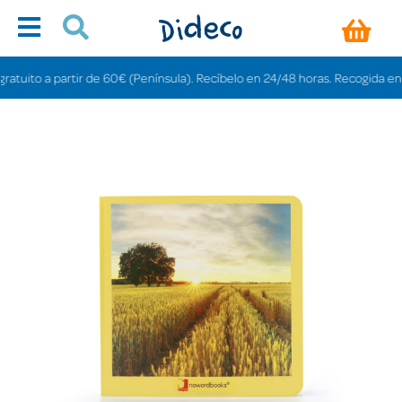
ito a partir de 60€ (Península). Recíbelo en 24/48 horas. Recogida en tienda