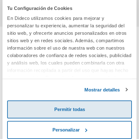
Comprar
Comprar
Tu Configuración de Cookies
En Dideco utilizamos cookies para mejorar y
personalizar tu experiencia, aumentar la seguridad del
sitio web, y ofrecerte anuncios personalizados en otros
sitios web y en redes sociales. Además, compartimos
Cuéntanos tu opinión
información sobre el uso de nuestra web con nuestros
colaboradores de confianza de redes sociales, publicidad
y análisis web, los cuales pueden combinarla con otra
¡Sé el primero en valorar este producto!
información recopilada a partir del uso que hayas hecho
de sus servicios. Para más información consulta la
Política de Cookies
y la
Política de Privacidad
.
Debes iniciar sesión para poder valorarlo
Mostrar detalles
Permitir todas
Personalizar