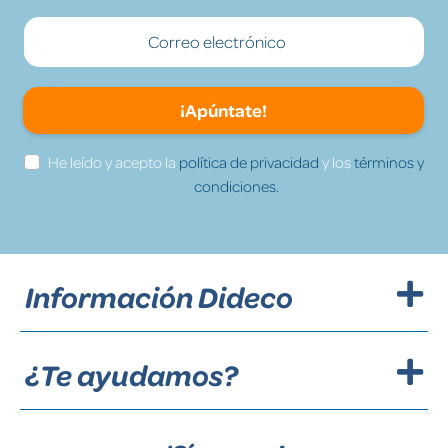
¡Apúntate!
He leído y acepto la
política de privacidad
y los
términos y
condiciones.
Información Dideco
¿Te ayudamos?