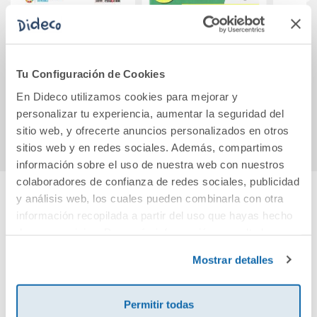
Física y Química 2
ORTOGRAFIA
BPM
(Comunidad en
PUNTO Y APARTE
and 
Red)
8.ARCA
te
Tu Configuración de Cookies
stu
52,30€
2,00€
En Dideco utilizamos cookies para mejorar y
personalizar tu experiencia, aumentar la seguridad del
Comprar
Comprar
sitio web, y ofrecerte anuncios personalizados en otros
sitios web y en redes sociales. Además, compartimos
información sobre el uso de nuestra web con nuestros
colaboradores de confianza de redes sociales, publicidad
y análisis web, los cuales pueden combinarla con otra
Cuéntanos tu opinión
información recopilada a partir del uso que hayas hecho
de sus servicios. Para más información consulta la
Política de Cookies
y la
Política de Privacidad
.
¡Sé el primero en valorar este producto!
Mostrar detalles
Permitir todas
Debes iniciar sesión para poder valorarlo