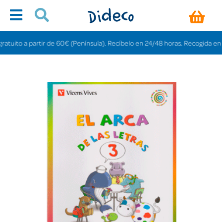
uito a partir de 60€ (Península). Recíbelo en 24/48 horas. Recogida en tien