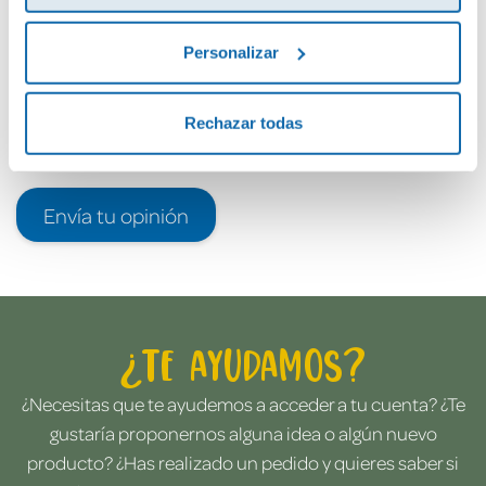
Personalizar
Rechazar todas
Envía tu opinión
¿Te ayudamos?
¿Necesitas que te ayudemos a acceder a tu cuenta? ¿Te
gustaría proponernos alguna idea o algún nuevo
producto? ¿Has realizado un pedido y quieres saber si