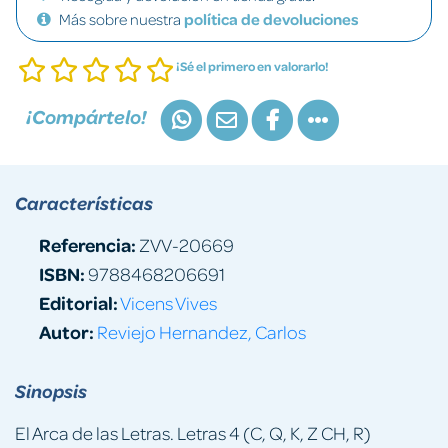
Más sobre nuestra
política de devoluciones
¡Sé el primero en valorarlo!
¡Compártelo!
Características
Referencia:
ZVV-20669
ISBN:
9788468206691
Editorial:
Vicens Vives
Autor:
Reviejo Hernandez, Carlos
Sinopsis
El Arca de las Letras. Letras 4 (C, Q, K, Z CH, R)