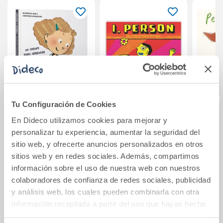
Tu Configuración de Cookies
En Dideco utilizamos cookies para mejorar y
¿Verdad o
I, Person
Per
personalizar tu experiencia, aumentar la seguridad del
mentira?
mu
sitio web, y ofrecerte anuncios personalizados en otros
sitios web y en redes sociales. Además, compartimos
9,90€
19,95€
información sobre el uso de nuestra web con nuestros
colaboradores de confianza de redes sociales, publicidad
Comprar
Comprar
y análisis web, los cuales pueden combinarla con otra
información recopilada a partir del uso que hayas hecho
de sus servicios. Para más información consulta la