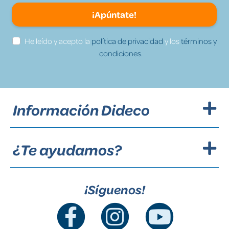
¡Apúntate!
He leído y acepto la
política de privacidad
y los
términos y
condiciones.
Información Dideco
¿Te ayudamos?
¡Síguenos!