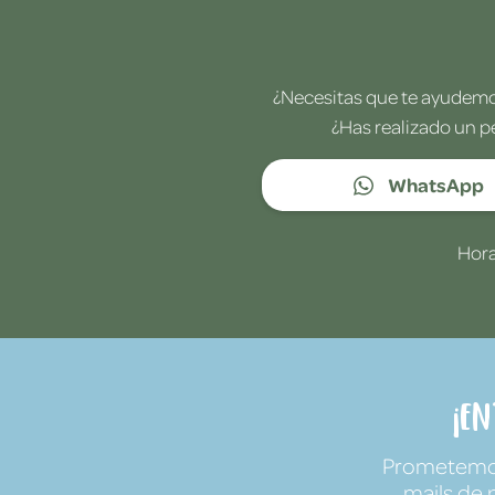
¿Necesitas que te ayudemos
¿Has realizado un p
WhatsApp
Hora
¡E
Prometemos 
mails de 