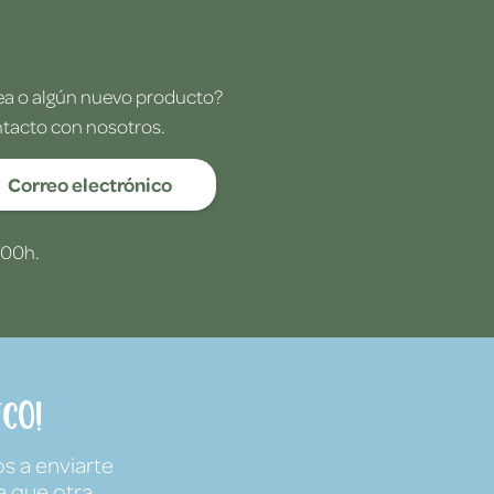
dea o algún nuevo producto?
ntacto con nosotros.
Correo electrónico
:00h.
co!
s a enviarte
a que otra