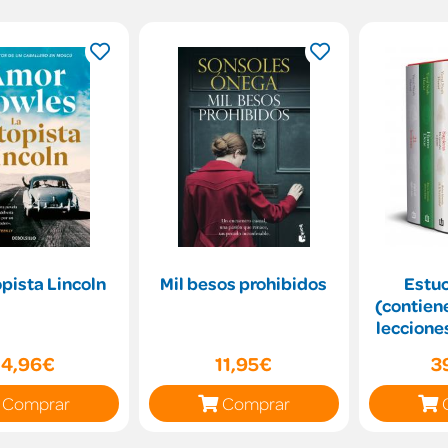
pista Lincoln
Mil besos prohibidos
Estuc
(contiene
lecciones
XXI | 
14,96€
11,95€
3
Comprar
Comprar