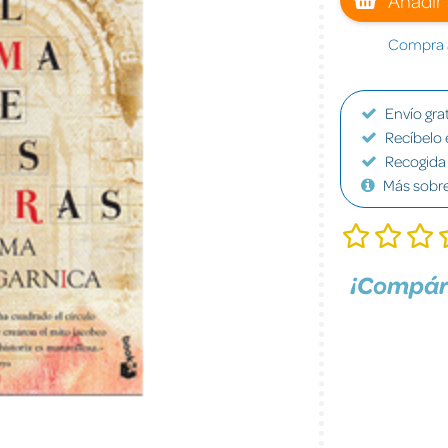
Compra a
Envío grat
Recíbelo 
Recogida 
Más sobr
¡Compár