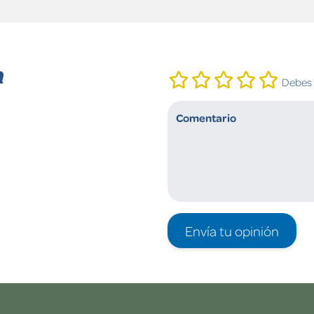
n
Debes i
Envía tu opinión