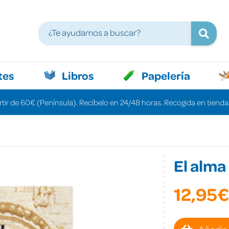
tes
Libros
Papelería
rtir de 60€ (Península). Recíbelo en 24/48 horas. Recogida en tiendas
El alma
12,95€
Añadir 