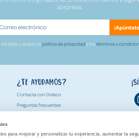
sorpresa.
¡Apúntate
He leído y acepto la
política de privacidad
y los
términos y condicion
¿Te ayudamos?
¡S
Contacta con Dideco
Preguntas frecuentes
Formas de pago
kies
Gastos y condiciones de envío
es para mejorar y personalizar tu experiencia, aumentar la segu
Devoluciones