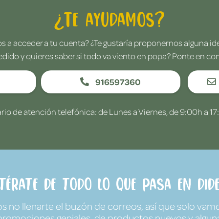
¿Te ayudamos?
 a acceder a tu cuenta? ¿Te gustaría proponernos alguna i
edido y quieres saber si todo va viento en popa? Ponte en co
916597360
rio de atención telefónica: de Lunes a Viernes, de 9:00h a 17
ntérate de todo lo que pasa en Dide
no llenarte el buzón de correos, así que solo vamo
promociones geniales, de productos nuevos y algun