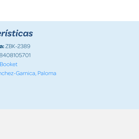
rísticas
a:
ZBK-2389
8408105701
Booket
nchez-Garnica, Paloma