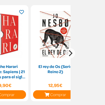
he Harari
El rey de Os (Serie
El Alquimi
: Sapiens | 21
Reino 2)
especial
 para el siglo
dec
Homo Deus)
9,90€
12,95€
15
Comprar
Comprar
C