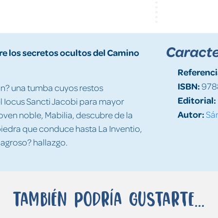
Caracte
e los secretos ocultos del Camino
Referenci
ISBN:
978
lan? una tumba cuyos restos
Editorial:
l Iocus Sancti Jacobi para mayor
Autor:
Sá
joven noble, Mabilia, descubre de la
iedra que conduce hasta La Inventio,
lagroso? hallazgo.
También podría gustarte...