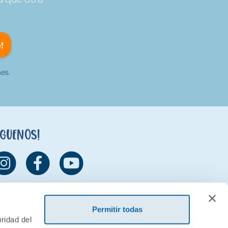
!
es.
íguenos!
Permitir todas
ridad del