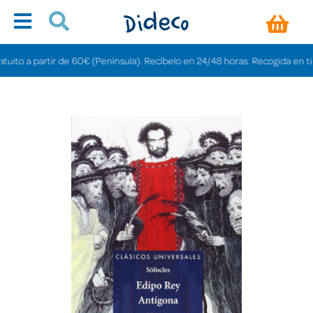
to a partir de 60€ (Península). Recíbelo en 24/48 horas. Recogida en tiendas