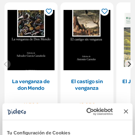
La venganza de
El castigo sin
El Ja
don Mendo
venganza
11,50€
13,95€
Comprar
Comprar
Tu Configuración de Cookies