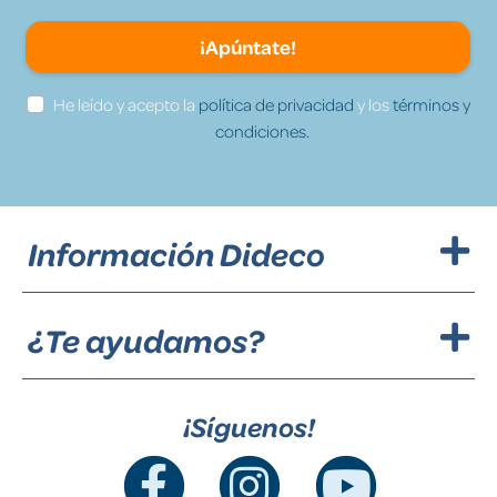
¡Apúntate!
He leído y acepto la
política de privacidad
y los
términos y
condiciones.
Información Dideco
¿Te ayudamos?
¡Síguenos!