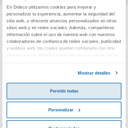
En Dideco utilizamos cookies para mejorar y
personalizar tu experiencia, aumentar la seguridad del
sitio web, y ofrecerte anuncios personalizados en otros
Cuéntanos tu opinión
sitios web y en redes sociales. Además, compartimos
información sobre el uso de nuestra web con nuestros
¡Sé el primero en valorar este producto!
colaboradores de confianza de redes sociales, publicidad
y análisis web, los cuales pueden combinarla con otra
información recopilada a partir del uso que hayas hecho
Debes iniciar sesión para poder valorarlo
de sus servicios. Para más información consulta la
Política de Cookies
y la
Política de Privacidad
.
Mostrar detalles
Permitir todas
Personalizar
Envía tu opinión