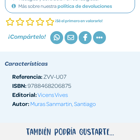
Más sobre nuestra
política de devoluciones
¡Sé el primero en valorarlo!
¡Compártelo!
Características
Referencia:
ZVV-U07
ISBN:
9788468206875
Editorial:
Vicens Vives
Autor:
Muras Sanmartin, Santiago
También podría gustarte...