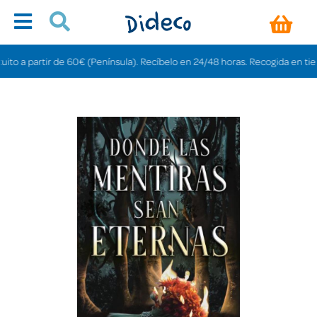
 a partir de 60€ (Península). Recíbelo en 24/48 horas. Recogida en tiendas g