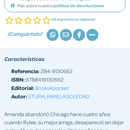
Más sobre nuestra
política de devoluciones
¡Sé el primero en valorarlo!
¡Compártelo!
Características
Referencia:
ZB4-9130662
ISBN:
9788419130662
Editorial:
Books4pocket
Autor:
STUPIA, PAMELA SOLEDAD
Amanda abandonó Chicago hace cuatro años
cuando Rylee, su mejor amiga, desapareció sin dejar