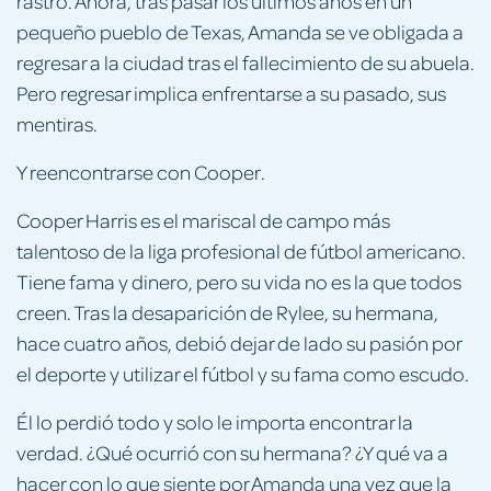
rastro. Ahora, tras pasar los últimos años en un
pequeño pueblo de Texas, Amanda se ve obligada a
regresar a la ciudad tras el fallecimiento de su abuela.
Pero regresar implica enfrentarse a su pasado, sus
mentiras.
Y reencontrarse con Cooper.
Cooper Harris es el mariscal de campo más
talentoso de la liga profesional de fútbol americano.
Tiene fama y dinero, pero su vida no es la que todos
creen. Tras la desaparición de Rylee, su hermana,
hace cuatro años, debió dejar de lado su pasión por
el deporte y utilizar el fútbol y su fama como escudo.
Él lo perdió todo y solo le importa encontrar la
verdad. ¿Qué ocurrió con su hermana? ¿Y qué va a
hacer con lo que siente por Amanda una vez que la