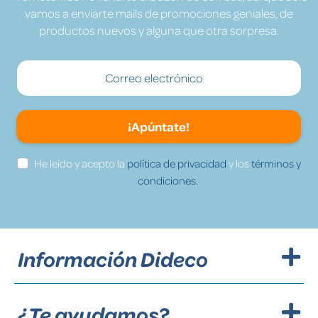
vamos a enviarte mails de promociones geniales, de
productos nuevos y alguna que otra sorpresa.
¡Apúntate!
He leído y acepto la
política de privacidad
y los
términos y
condiciones.
Información Dideco
¿Te ayudamos?