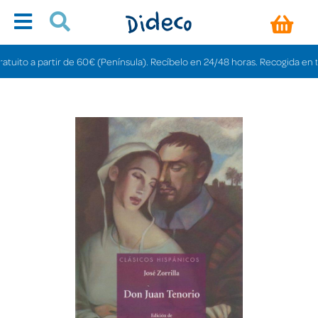
to a partir de 60€ (Península). Recíbelo en 24/48 horas. Recogida en tienda