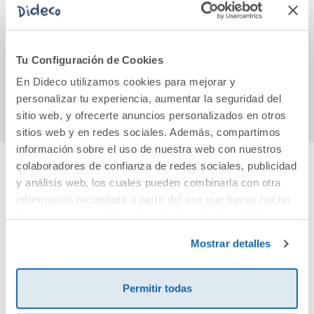
Arroyo Claro
La señorita Julia
Anil
Fuente Serena
10,90€
12,50€
Tu Configuración de Cookies
En Dideco utilizamos cookies para mejorar y
Comprar
Comprar
personalizar tu experiencia, aumentar la seguridad del
sitio web, y ofrecerte anuncios personalizados en otros
sitios web y en redes sociales. Además, compartimos
información sobre el uso de nuestra web con nuestros
colaboradores de confianza de redes sociales, publicidad
y análisis web, los cuales pueden combinarla con otra
Cuéntanos tu opinión
información recopilada a partir del uso que hayas hecho
de sus servicios. Para más información consulta la
¡Sé el primero en valorar este producto!
Política de Cookies
y la
Política de Privacidad
.
Mostrar detalles
Debes iniciar sesión para poder valorarlo
Permitir todas