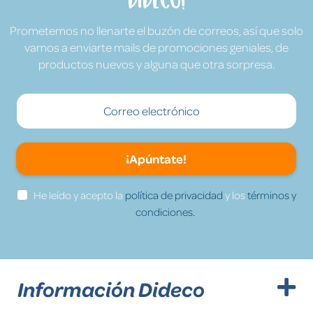
Prometemos no llenarte el buzón de correos, así que solo
vamos a enviarte mails de promociones geniales, de
productos nuevos y alguna que otra sorpresa.
¡Apúntate!
He leído y acepto la
política de privacidad
y los
términos y
condiciones.
Información Dideco