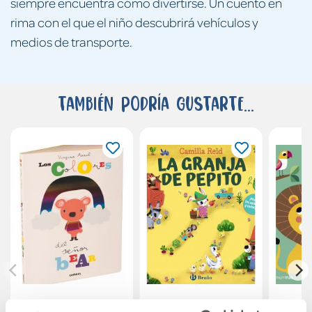
siempre encuentra cómo divertirse. Un cuento en
rima con el que el niño descubrirá vehículos y
medios de transporte.
También podría gustarte...
Los colores del
La granja de Pepito
¿Dó