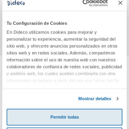
señor Bear
se
3,90€
11,95€
Tu Configuración de Cookies
En Dideco utilizamos cookies para mejorar y
Comprar
Comprar
personalizar tu experiencia, aumentar la seguridad del
sitio web, y ofrecerte anuncios personalizados en otros
sitios web y en redes sociales. Además, compartimos
información sobre el uso de nuestra web con nuestros
colaboradores de confianza de redes sociales, publicidad
Cuéntanos tu opinión
y análisis web, los cuales pueden combinarla con otra
información recopilada a partir del uso que hayas hecho
de sus servicios. Para más información consulta la
¡Sé el primero en valorar este producto!
Política de Cookies
y la
Política de Privacidad
.
Mostrar detalles
Debes iniciar sesión para poder valorarlo
Permitir todas