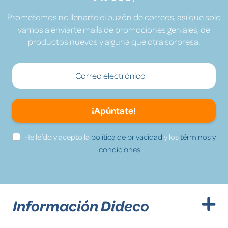
Prometemos no llenarte el buzón de correos, así que solo
vamos a enviarte mails de promociones geniales, de
productos nuevos y alguna que otra sorpresa.
¡Apúntate!
He leído y acepto la
política de privacidad
y los
términos y
condiciones.
Información Dideco