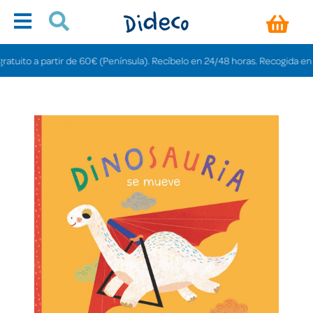
ito a partir de 60€ (Península). Recíbelo en 24/48 horas. Recogida en tiend