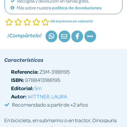
Recogida y devolución en tienda gratis.
Más sobre nuestra
política de devoluciones
¡Sé el primero en valorarlo!
¡Compártelo!
Características
Referencia:
ZSM-3188195
ISBN:
9788413188195
Editorial:
Sm
Autor:
WITTNER, LAURA
Recomendado a partir de +2 años
En bicicleta, en submarino o en tractor, Dinosauria