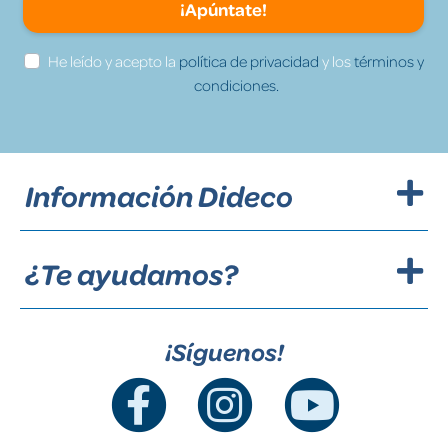
¡Apúntate!
He leído y acepto la
política de privacidad
y los
términos y
condiciones.
Información Dideco
¿Te ayudamos?
¡Síguenos!