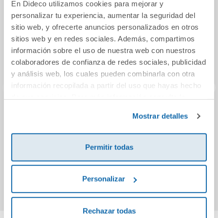
En Dideco utilizamos cookies para mejorar y
personalizar tu experiencia, aumentar la seguridad del
sitio web, y ofrecerte anuncios personalizados en otros
sitios web y en redes sociales. Además, compartimos
información sobre el uso de nuestra web con nuestros
colaboradores de confianza de redes sociales, publicidad
y análisis web, los cuales pueden combinarla con otra
información recopilada a partir del uso que hayas hecho
de sus servicios. Para más información consulta la
Política de Cookies
y la
Política de Privacidad
.
Los Cinco en el
Querido hijo:
Cinc
Mostrar detalles
Páramo Misterioso
tienes cuatro
padres
Permitir todas
12,90€
12,36€
Comprar
Comprar
Personalizar
Rechazar todas