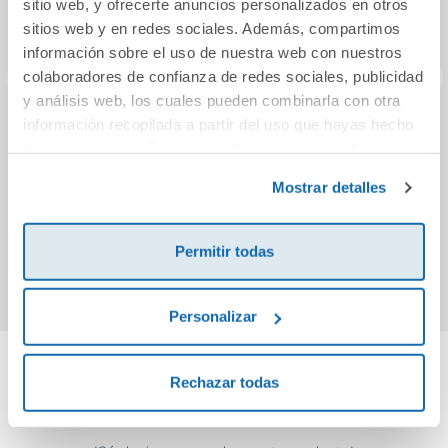
sitio web, y ofrecerte anuncios personalizados en otros
sitios web y en redes sociales. Además, compartimos
información sobre el uso de nuestra web con nuestros
colaboradores de confianza de redes sociales, publicidad
y análisis web, los cuales pueden combinarla con otra
información recopilada a partir del uso que hayas hecho
Tom Gates: Todo
El amanecer de los
Rueda
de sus servicios. Para más información consulta la
es genial (y
vikingos
del 
Política de Cookies
y la
Política de Privacidad
.
bestial)
Mo
Mostrar detalles
16,95€
9,50€
Permitir todas
Comprar
Comprar
Personalizar
Rechazar todas
Cuéntanos tu opinión