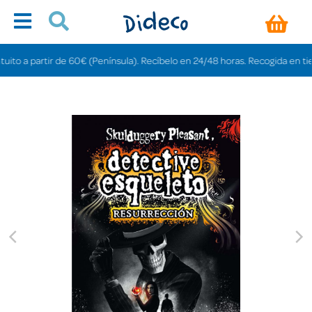
o a partir de 60€ (Península). Recíbelo en 24/48 horas. Recogida en tiendas 