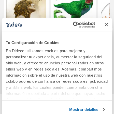
Tu Configuración de Cookies
Cesárea
Dinosaure Roar! El
Mi pri
Tyrannosaurus rex
En Dideco utilizamos cookies para mejorar y
personalizar tu experiencia, aumentar la seguridad del
19,90€
10,50€
sitio web, y ofrecerte anuncios personalizados en otros
sitios web y en redes sociales. Además, compartimos
Comprar
Comprar
información sobre el uso de nuestra web con nuestros
colaboradores de confianza de redes sociales, publicidad
y análisis web, los cuales pueden combinarla con otra
información recopilada a partir del uso que hayas hecho
de sus servicios. Para más información consulta la
Política de Cookies
y la
Política de Privacidad
.
Cuéntanos tu opinión
Mostrar detalles