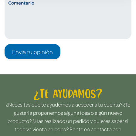
Envía tu opinión
¿Te ayudamos?
¿Necesitas que te ayudemos a acceder a tu cuenta? ¿Te
gustaría proponernos alguna idea o algún nuevo
producto? ¿Has realizado un pedido y quieres saber si
todo va viento en popa? Ponte en contacto con