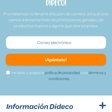
Dideco!
Prometemos no llenarte el buzón de correos, así que solo
vamos a enviarte mails de promociones geniales, de
productos nuevos y alguna que otra sorpresa.
¡Apúntate!
He leído y acepto la
política de privacidad
y los
términos y
condiciones.
Información Dideco