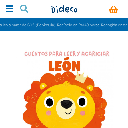
 a partir de 60€ (Península). Recíbelo en 24/48 horas. Recogida en tiendas 