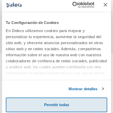
En defensa de la
Fearful. Una
Busca
memoria
historia de
Di
Powerless (Saga
Powerless 3.5)
Tu Configuración de Cookies
21,95€
18,95€
En Dideco utilizamos cookies para mejorar y
Comprar
Comprar
personalizar tu experiencia, aumentar la seguridad del
sitio web, y ofrecerte anuncios personalizados en otros
sitios web y en redes sociales. Además, compartimos
información sobre el uso de nuestra web con nuestros
colaboradores de confianza de redes sociales, publicidad
y análisis web, los cuales pueden combinarla con otra
Cuéntanos tu opinión
información recopilada a partir del uso que hayas hecho
de sus servicios. Para más información consulta la
¡Sé el primero en valorar este producto!
Política de Cookies
y la
Política de Privacidad
.
Mostrar detalles
Debes iniciar sesión para poder valorarlo
Permitir todas