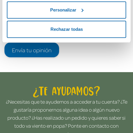
Personalizar
Rechazar todas
Envía tu opinión
¿Te ayudamos?
¿Necesitas que te ayudemos a acceder a tu cuenta? ¿Te
gustaría proponernos alguna idea o algún nuevo
producto? ¿Has realizado un pedido y quieres saber si
todo va viento en popa? Ponte en contacto con