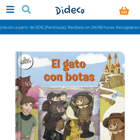
ito a partir de 60€ (Península). Recíbelo en 24/48 horas. Recogida en tiend