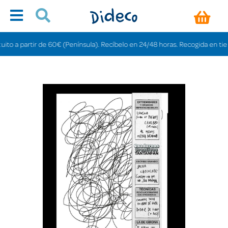
 a partir de 60€ (Península). Recíbelo en 24/48 horas. Recogida en tiendas g