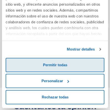
sitio web, y ofrecerte anuncios personalizados en otros
sitios web y en redes sociales. Además, compartimos
información sobre el uso de nuestra web con nuestros
colaboradores de confianza de redes sociales, publicidad
y análisis web, los cuales pueden combinarla con otra
información recopilada a partir del uso que hayas hecho
Nunca digas nunca
Andalucía negra
El 
de sus servicios. Para más información consulta la
Política de Cookies
y la
Política de Privacidad
.
Mostrar detalles
21,90€
20,90€
Permitir todas
Comprar
Comprar
Personalizar
Rechazar todas
Cuéntanos tu opinión