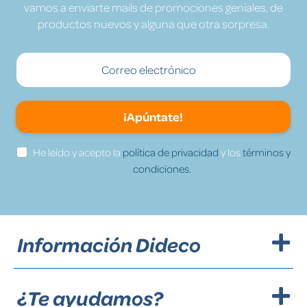
vamos a enviarte mails de promociones geniales, de
productos nuevos y alguna que otra sorpresa.
¡Apúntate!
He leído y acepto la
política de privacidad
y los
términos y
condiciones.
Información Dideco
¿Te ayudamos?