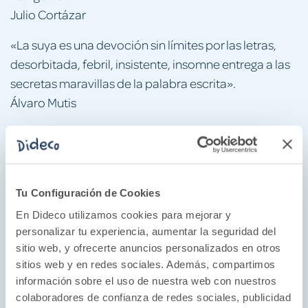
Julio Cortázar
«La suya es una devoción sin límites por las letras,
desorbitada, febril, insistente, insomne entrega a las
secretas maravillas de la palabra escrita».
Álvaro Mutis
«Su mundo erael mío, traducido al español. No es
extraño que me enamorara de él, no por su magia,
sino por su realismo».
Salman Rushdie
Tu Configuración de Cookies
En Dideco utilizamos cookies para mejorar y
«La voz garciamarquiana alcanza aquí un nivel en el
personalizar tu experiencia, aumentar la seguridad del
que resulta a la vez clásica y coloquial, opalescente y
sitio web, y ofrecerte anuncios personalizados en otros
pura, capaz de alabar y maldecir, de reír y llorar, de
sitios web y en redes sociales. Además, compartimos
fabular y cantar, de despegar y volar cuando es
información sobre el uso de nuestra web con nuestros
necesario».
colaboradores de confianza de redes sociales, publicidad