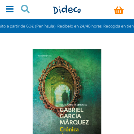
 partir de 60€ (Península). Recíbelo en 24/48 horas. Recogida en tiendas gr