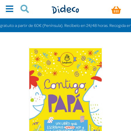
uito a partir de 60€ (Península). Recíbelo en 24/48 horas. Recogida en tiend