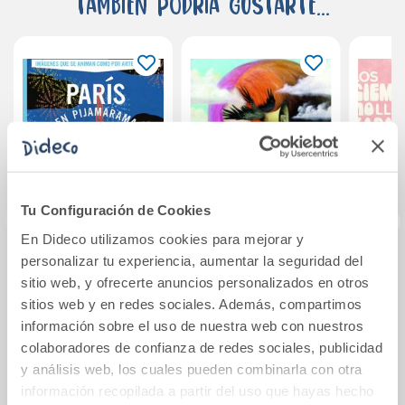
También podría gustarte...
Tu Configuración de Cookies
En Dideco utilizamos cookies para mejorar y
personalizar tu experiencia, aumentar la seguridad del
París en
Lucía
Los 
sitio web, y ofrecerte anuncios personalizados en otros
Pijamarama
lle
sitios web y en redes sociales. Además, compartimos
información sobre el uso de nuestra web con nuestros
16,00€
14,50€
colaboradores de confianza de redes sociales, publicidad
y análisis web, los cuales pueden combinarla con otra
Comprar
Comprar
información recopilada a partir del uso que hayas hecho