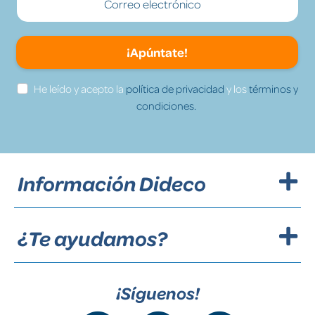
¡Apúntate!
He leído y acepto la
política de privacidad
y los
términos y
condiciones.
Información Dideco
¿Te ayudamos?
¡Síguenos!