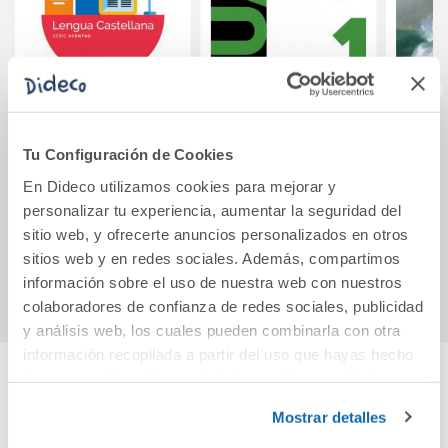
5PRI LENG
Dual 1. Història del
Los n
Tu Configuración de Cookies
ACENTOS ED26
món
En Dideco utilizamos cookies para mejorar y
contemporani.
Llibre consulta i
personalizar tu experiencia, aumentar la seguridad del
53,94€
39,95€
quadern. Nova
sitio web, y ofrecerte anuncios personalizados en otros
edició
sitios web y en redes sociales. Además, compartimos
Comprar
Comprar
información sobre el uso de nuestra web con nuestros
colaboradores de confianza de redes sociales, publicidad
y análisis web, los cuales pueden combinarla con otra
información recopilada a partir del uso que hayas hecho
de sus servicios. Para más información consulta la
Política de Cookies
Cuéntanos tu opinión
y la
Política de Privacidad
.
Mostrar detalles