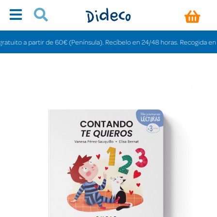
ito a partir de 60€ (Península). Recíbelo en 24/48 horas. Recogida en tiend