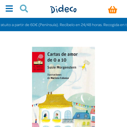
to a partir de 60€ (Península). Recíbelo en 24/48 horas. Recogida en tiendas