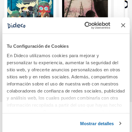
Princesas Dragón
La guerra de los
Cuent
Tu Configuración de Cookies
12: La corona del
mundos
p
En Dideco utilizamos cookies para mejorar y
cuervo
p
personalizar tu experiencia, aumentar la seguridad del
10,95€
13,95€
sitio web, y ofrecerte anuncios personalizados en otros
sitios web y en redes sociales. Además, compartimos
Comprar
Comprar
información sobre el uso de nuestra web con nuestros
colaboradores de confianza de redes sociales, publicidad
y análisis web, los cuales pueden combinarla con otra
información recopilada a partir del uso que hayas hecho
de sus servicios. Para más información consulta la
Política de Cookies
y la
Política de Privacidad
.
Cuéntanos tu opinión
Mostrar detalles