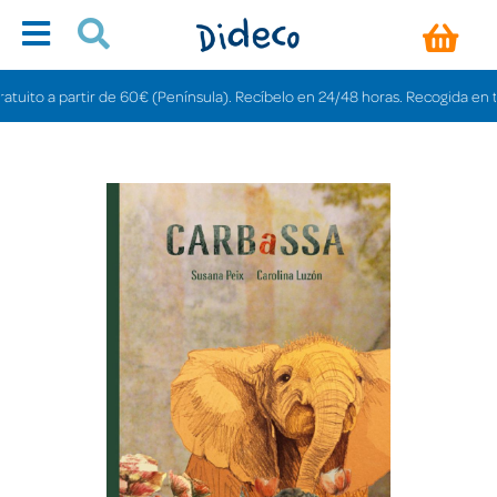
to a partir de 60€ (Península). Recíbelo en 24/48 horas. Recogida en tienda