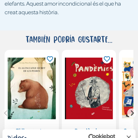
elefants. Aquest amor incondicional és el que ha
creat aquesta història.
También podría gustarte...
El llenguatge
Pandèmies
Carrer
secret de les