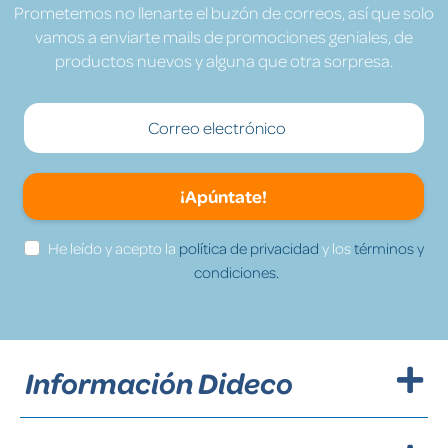
Prometemos no llenarte el buzón de correos, así que solo
vamos a enviarte mails de promociones geniales, de
productos nuevos y alguna que otra sorpresa.
¡Apúntate!
He leído y acepto la
política de privacidad
y los
términos y
condiciones.
Información Dideco