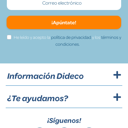
¡Apúntate!
He leído y acepto la
política de privacidad
y los
términos y
condiciones.
Información Dideco
¿Te ayudamos?
¡Síguenos!