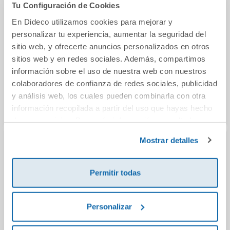
También podría gustarte...
Tu Configuración de Cookies
En Dideco utilizamos cookies para mejorar y
personalizar tu experiencia, aumentar la seguridad del
sitio web, y ofrecerte anuncios personalizados en otros
sitios web y en redes sociales. Además, compartimos
información sobre el uso de nuestra web con nuestros
colaboradores de confianza de redes sociales, publicidad
y análisis web, los cuales pueden combinarla con otra
información recopilada a partir del uso que hayas hecho
de sus servicios. Para más información consulta la
Política de Cookies
y la
Política de Privacidad
.
Mostrar detalles
Cuando el río se
99 tomates y 1
En
tiñó de rojo
patata
e
Permitir todas
22,00€
2,90€
Personalizar
Comprar
Comprar