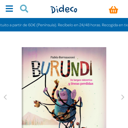
 a partir de 60€ (Península). Recíbelo en 24/48 horas. Recogida en tiendas 