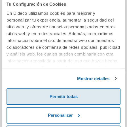
También podría gustarte...
Tu Configuración de Cookies
En Dideco utilizamos cookies para mejorar y
personalizar tu experiencia, aumentar la seguridad del
sitio web, y ofrecerte anuncios personalizados en otros
sitios web y en redes sociales. Además, compartimos
información sobre el uso de nuestra web con nuestros
colaboradores de confianza de redes sociales, publicidad
y análisis web, los cuales pueden combinarla con otra
información recopilada a partir del uso que hayas hecho
de sus servicios. Para más información consulta la
Política de Cookies
y la
Política de Privacidad
.
Mostrar detalles
Psicolín 1.
Higiene del medi
Alter
Promolibro
hospitalari i neteja
stu
Permitir todas
del material
Anda
11,00€
38,25€
Personalizar
Comprar
Comprar