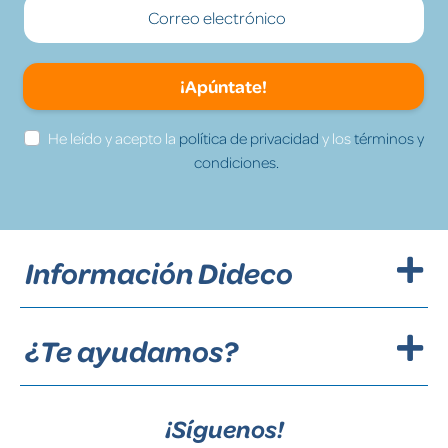
¡Apúntate!
He leído y acepto la
política de privacidad
y los
términos y
condiciones.
Información Dideco
¿Te ayudamos?
¡Síguenos!