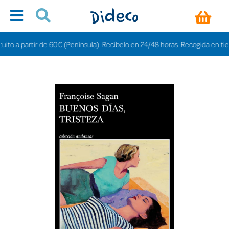
 a partir de 60€ (Península). Recíbelo en 24/48 horas. Recogida en tiendas 