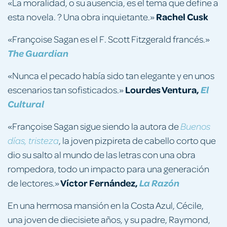
«La moralidad, o su ausencia, es el tema que define a
Rachel Cusk
esta novela. ? Una obra inquietante.»
«Françoise Sagan es el F. Scott Fitzgerald francés.»
The Guardian
«Nunca el pecado había sido tan elegante y en unos
Lourdes Ventura,
escenarios tan sofisticados.»
El
Cultural
«Françoise Sagan sigue siendo la autora de
Buenos
, la joven pizpireta de cabello corto que
días, tristeza
dio su salto al mundo de las letras con una obra
rompedora, todo un impacto para una generación
Víctor Fernández,
de lectores.»
La Razón
En una hermosa mansión en la Costa Azul, Cécile,
una joven de diecisiete años, y su padre, Raymond,